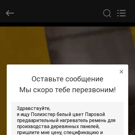
2026
HUATAO
LOVER
LTD.
All
Rights
Reserved.
ДОМ
ПРОДУКТЫ
О
Оставьте сообщение
НАС
Мы скоро тебе перезвоним!
ПУТЕШЕСТВИЕ
ФАБРИКИ
ПРОВЕРКА