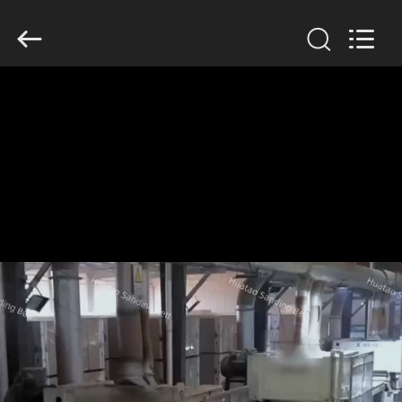
2026
HUATAO
LOVER
LTD.
All
Rights
Reserved.
ДОМ
ПРОДУКТЫ
О
НАС
ПУТЕШЕСТВИЕ
ФАБРИКИ
ПРОВЕРКА