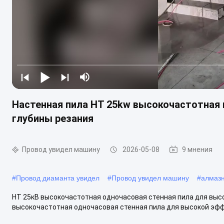
Настенная пила HT 25kw высокочастотная
глубины резания
Провод увидел машину
2026-05-08
9 мнения
#
Провод диаманта увидел
#
Провод увидел машину
#
алмазн
HT 25кВ высокочастотная одночасовая стенная пила для выс
высокочастотная одночасовая стенная пила для высокой эффе