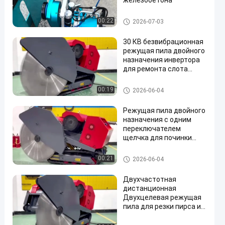
железобетона
Провод увидел машину
00:22
2026-07-03
30 КВ безвибрационная
режущая пила двойного
назначения инвертора
для ремонта слота
Plaza и моста
Провод увидел машину
00:19
2026-06-04
Режущая пила двойного
назначения с одним
переключателем
щелчка для починки
тротуара и резки пола
Провод увидел машину
00:21
2026-06-04
Двухчастотная
дистанционная
Двухцелевая режущая
пила для резки пирса и
формирования карьера