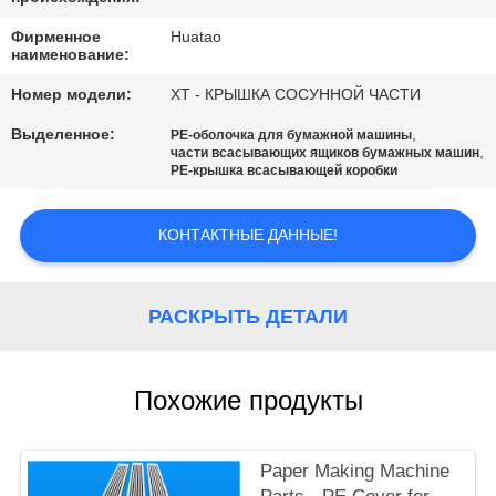
КАЧЕСТВА
Фирменное
Huatao
наименование:
СВЯЖИТЕСЬ
Номер модели:
ХТ - КРЫШКА СОСУННОЙ ЧАСТИ
МЫ
Выделенное:
,
PE-оболочка для бумажной машины
,
части всасывающих ящиков бумажных машин
PE-крышка всасывающей коробки
НОВОСТИ
КОНТАКТНЫЕ ДАННЫЕ!
СПРОСИТЕ
ЦИТАТУ
РАСКРЫТЬ ДЕТАЛИ
КАРТА
САЙТА
Похожие продукты
PRIVACY
Paper Making Machine