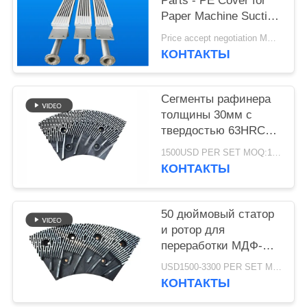
POLICY
Parts - PE Cover for
Paper Machine Suction
Box
Price accept negotiation MOQ:1 комплект
КОНТАКТЫ
Сегменты рафинера
толщины 30мм с
твердостью 63HRC
для дефибратора
1500USD PER SET MOQ:1 комплект
рафинера МДФ/ХДФ
КОНТАКТЫ
50 дюймовый статор
и ротор для
переработки МДФ-
волокна с 4-х до 8-ти
USD1500-3300 PER SET MOQ:1 комплект
отверстиями и
КОНТАКТЫ
расширения