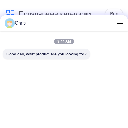
производственных
мощностей
Популярные категории
Все
Chris
не сплетенный
Промышленный
материал
ролик
9:44 AM
Good day, what product are you looking for?
Панели экрана
Промышленный
полиуретана
пояс
одеяло изоляции
Промышленный
аэрогеля
фильтр
Промышленные
Промышленная
центробежные
ткань войлока
насосы