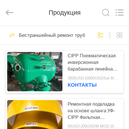
2026
HUATAO
LOVER
LTD.
Продукция
All
Rights
Reserved.
ДОМ
51
Бестраншейный ремонт труб CIPP
не сплетенный
ПРОДУКТЫ
материал
CIPP Пневматическая
инверсионная
О
барабанная линейная
НАС
инверсионная машина
3000USD-10000USD/Set MOQ:1 комплект
для процесса CIPP
КОНТАКТЫ
369
ПУТЕШЕСТВИЕ
Промышленный
ФАБРИКИ
Ремонтная подкладка
на основе шланга УФ-
ролик
CIPP Фильтная
ПРОВЕРКА
подкладка для
50USD-200USD/M MOQ:100 м