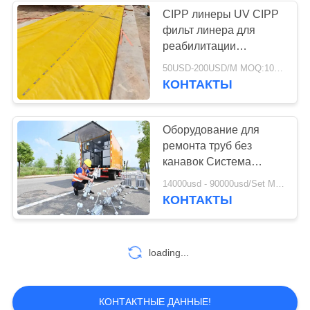
CIPP линеры UV CIPP
фильт линера для
37
реабилитации
Промышленные
трубопроводов
50USD-200USD/M MOQ:100 м
КОНТАКТЫ
центробежные
насосы
Оборудование для
ремонта труб без
канавок Система
отвердительной
141
14000usd - 90000usd/Set MOQ:1 комплект
машины
КОНТАКТЫ
Промышленная
ткань войлока
loading...
КОНТАКТНЫЕ ДАННЫЕ!