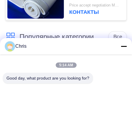
Price accept negotiation MOQ:1 часть
КОНТАКТЫ
Популярные категории
Все
Chris
не сплетенный
Промышленный
материал
ролик
5:14 AM
Good day, what product are you looking for?
Панели экрана
Промышленный
полиуретана
пояс
одеяло изоляции
Промышленный
аэрогеля
фильтр
Промышленные