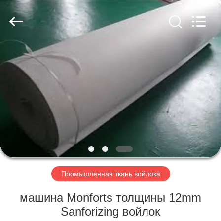
2026
HUATAO
LOVER
LTD.
All
Rights
Reserved.
ДОМ
ПРОДУКТЫ
О
НАС
ПУТЕШЕСТВИЕ
ФАБРИКИ
Промышленная ткань войлока
машина Monforts толщины 12mm
ПРОВЕРКА
Sanforizing войлок