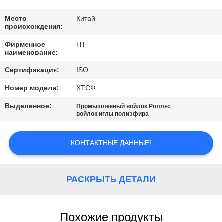
КАЧЕСТВА
Место
Китай
происхождения:
СВЯЖИТЕСЬ
Фирменное
HT
МЫ
наименование:
Сертификация:
ISO
НОВОСТИ
Номер модели:
ХТСФ
Выделенное:
,
Промышленный войлок Ролльс
СПРОСИТЕ
войлок иглы полиэфира
ЦИТАТУ
КОНТАКТНЫЕ ДАННЫЕ!
SITEMAP
РАСКРЫТЬ ДЕТАЛИ
PRIVACY
POLICY
Похожие продукты