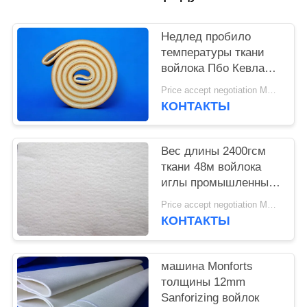
Недлед пробило
температуры ткани
войлока Пбо Кевлара
выдерживая высокие
Price accept negotiation MOQ:1 квадратный метр
КОНТАКТЫ
Вес длины 2400гсм
ткани 48м войлока
иглы промышленный
для цементной
Price accept negotiation MOQ:Один ПК
промышленности
КОНТАКТЫ
машина Monforts
толщины 12mm
Sanforizing войлок