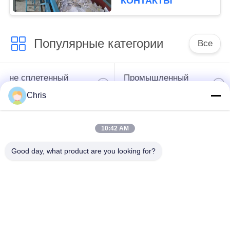
КОНТАКТЫ
Популярные категории
Все
не сплетенный
Промышленный
материал
ролик
Chris
Панели экрана
Промышленный
10:42 AM
полиуретана
пояс
Good day, what product are you looking for?
одеяло изоляции
Промышленный
аэрогеля
фильтр
Промышленные
Промышленная
центробежные
ткань войлока
насосы