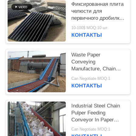
POLICY
Фиксированная плита
челюсти для
первичного дробилки
высокая прочность на
10-100$ MOQ:10 шт.
протяженность сплав
КОНТАКТЫ
стальной карьеры
износ компонент
Waste Paper
Conveying
Manufacture, Chain
Conveyor For Pulp
Can Negotiate MOQ:1
Board
КОНТАКТЫ
Industrial Steel Chain
Pulper Feeding
Conveyor In Paper
Industry
Can Negotiate MOQ:1