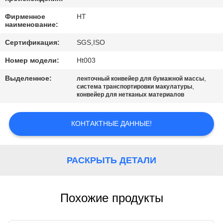
КАЧЕСТВА
Фирменное
HT
наименование:
СВЯЖИТЕСЬ
Сертификация:
SGS,ISO
МЫ
Номер модели:
Ht003
Выделенное:
,
НОВОСТИ
ленточный конвейер для бумажной массы
,
система транспортировки макулатуры
конвейер для нетканых материалов
СПРОСИТЕ
КОНТАКТНЫЕ ДАННЫЕ!
ЦИТАТУ
КАРТА
РАСКРЫТЬ ДЕТАЛИ
САЙТА
Похожие продукты
PRIVACY