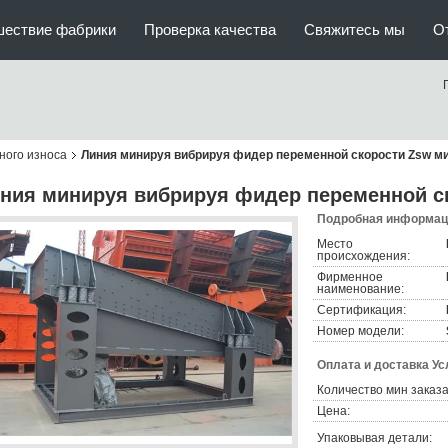
шествие фабрики
Проверка качества
Свяжитесь мы
О
рного износа
Линия минируя вибрируя фидер переменной скорости Zsw м
ния минируя вибрируя фидер переменной с
Подробная информаци
Место
происхождения:
Фирменное
наименование:
Сертификация:
Номер модели:
Оплата и доставка Ус
Количество мин заказа
Цена:
Упаковывая детали: