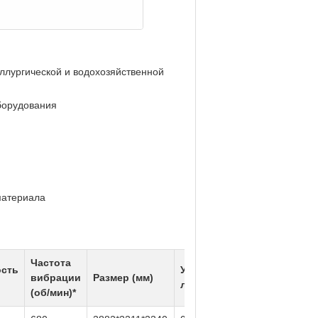
ллургической и водохозяйственной
борудования
материала
Частота
сть
Угол
Двойной
вибрации
Размер (мм)
лотка
ход (мм)
(об/мин)*