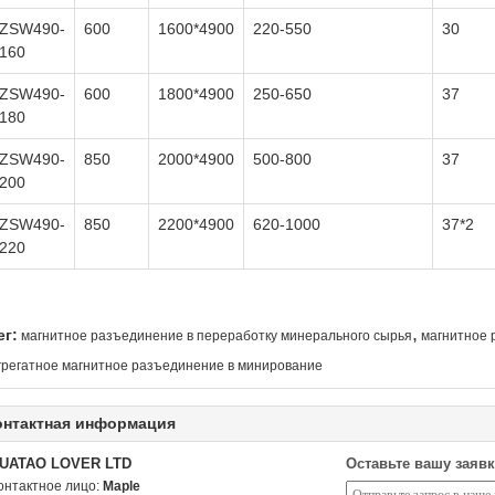
ZSW490-
600
1600*4900
220-550
30
160
ZSW490-
600
1800*4900
250-650
37
180
ZSW490-
850
2000*4900
500-800
37
200
ZSW490-
850
2200*4900
620-1000
37*2
220
,
ег:
магнитное разъединение в переработку минерального сырья
магнитное 
грегатное магнитное разъединение в минирование
онтактная информация
UATAO LOVER LTD
Оставьте вашу заявк
онтактное лицо:
Maple