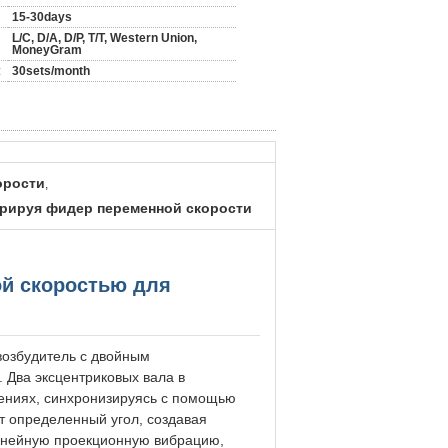
15-30days
L/C, D/A, D/P, T/T, Western Union,
MoneyGram
:
30sets/month
орости
,
рируя фидер переменной скорости
й скоростью для
возбудитель с двойным
 Два эксцентриковых вала в
ениях, синхронизируясь с помощью
ет определенный угол, создавая
линейную проекционную вибрацию,