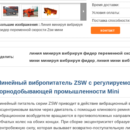
Время доставки:
Условия оплаты:
Поставка способности
Большие изображения :
Линия минируя вибрируя
фидер переменной скорости Zsw мини
контакт
линия минируя вибрируя фидер переменной ск
делить:
мини минируя вибрируя фидер
линия мини виб
,
Линейный вибропитатель ZSW с регулируемо
горнодобывающей промышленности Mini
инейный питатель серии ZSW приводит в действие вибрационный 
ксцентриковым валом через двигатель с помощью клинового ремня.
ибрационном возбудителе вращаются в противоположных направл
убчатых колес на обоих концах. При сборке эксцентриситет образу
ентробежную силу, которая вызывает возвратно-поступательную 