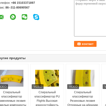
елефон:
+86 15103371897
акс:
86--311-80690567
ругие продукты
Спиральный
Спиральный
Спиральный
классификатор
классификатор PU
классификатор
аменяемые лезвия
Flights Высокая
Резиновые лезвия
яжелые компоненты
износостойкость
Отпорные на абразию