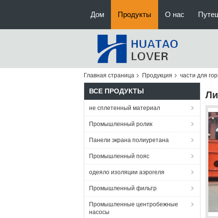
Дом
Продукты
О нас
Путе
Главная страница
Продукция
части для го
ВСЕ ПРОДУКТЫ
Ли
не сплетенный материал
Промышленный ролик
Панели экрана полиуретана
Промышленный пояс
одеяло изоляции аэрогеля
Промышленный фильтр
Промышленные центробежные
насосы