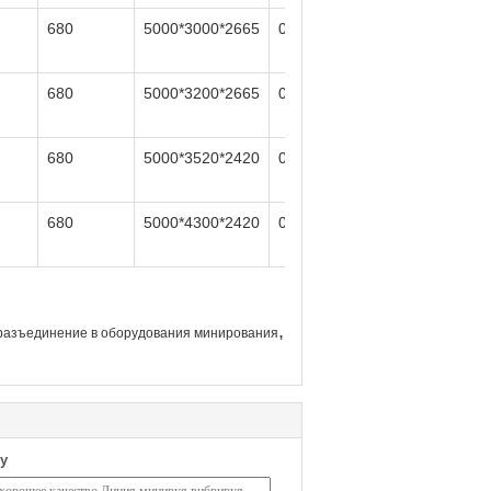
680
5000*3000*2665
0
6-8
680
5000*3200*2665
0
6-8
680
5000*3520*2420
0
6-8
680
5000*4300*2420
0
6-8
,
разъединение в оборудования минирования
у