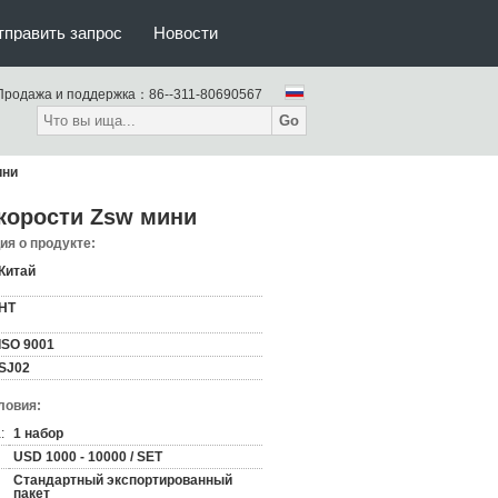
тправить запрос
Новости
Продажа и поддержка：
86--311-80690567
Go
ини
корости Zsw мини
я о продукте:
Китай
HT
ISO 9001
SJ02
ловия:
:
1 набор
USD 1000 - 10000 / SET
Стандартный экспортированный
пакет