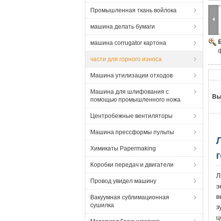
Промышленная ткань войлока
машина делать бумаги
машина corrugator картона
части для горного износа
Машина утилизации отходов
Машина для шлифования с
Вы
помощью промышленного ножа
Центробежные вентиляторы
Машина прессформы пульпы
Химикаты Papermaking
Коробки передач и двигатели
Л
Провод увидел машину
э
в
Вакуумная сублимационная
сушилка
з
ц