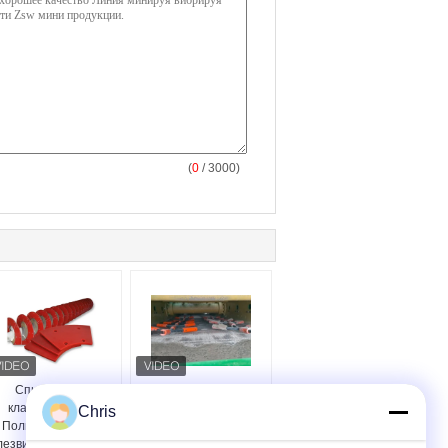
(
0
/ 3000)
Спиральный
Высокоэффективные
классификатор
стержни для
Chris
Полиуретановые
деблокирования для
лезвия Долгий срок
сит для разделения