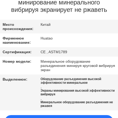
КАЧЕСТВА
минирование минерального
вибрируя экранирует не ржаветь
СВЯЖИТЕСЬ
Место
Китай
МЫ
происхождения:
Фирменное
Huatao
НОВОСТИ
наименование:
Сертификация:
CE , ASTM1789
СПРОСИТЕ
Номер модели:
Минеральное оборудование
разъединения минируя круговой вибрируя
ЦИТАТУ
экран
Выделенное:
Оборудование разъединения высокой
эффективности минеральное
SITEMAP
,
Экраны минирования высокой эффективности
вибрируя
,
PRIVACY
Минеральное оборудование разъединения не
ржавея
POLICY