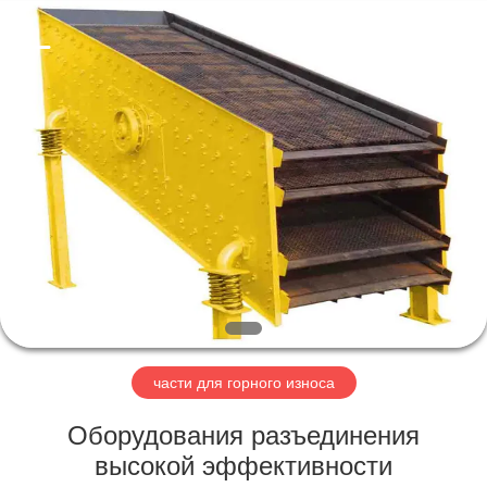
2026
HUATAO
LOVER
LTD.
All
Rights
Reserved.
ДОМ
ПРОДУКТЫ
О
НАС
ПУТЕШЕСТВИЕ
ФАБРИКИ
части для горного износа
Оборудования разъединения
ПРОВЕРКА
высокой эффективности