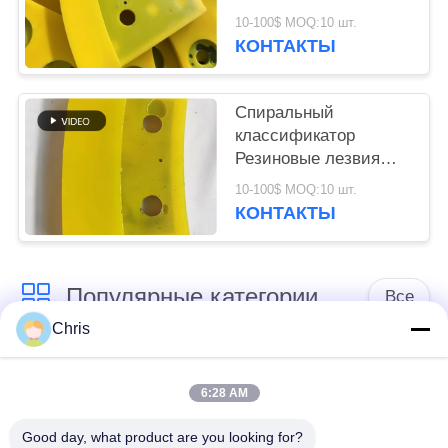
износостойкость
10-100$ MOQ:10 шт.
Части обработки
КОНТАКТЫ
руды
Спиральный
классификатор
Резиновые лезвия
Отпорные на абразию
10-100$ MOQ:10 шт.
части горного износа
КОНТАКТЫ
Популярные категории
Все
Chris
не сплетенный
Промышленный
материал
ролик
6:28 AM
Good day, what product are you looking for?
Панели экрана
Промышленный