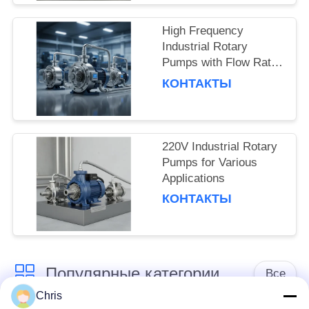
POLICY
High Frequency
Industrial Rotary
Pumps with Flow Rate
and Pressure
КОНТАКТЫ
220V Industrial Rotary
Pumps for Various
Applications
КОНТАКТЫ
Популярные категории
Все
Chris