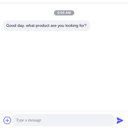
не сплетенный
Промышленный
материал
ролик
8:09 AM
Good day, what product are you looking for?
Панели экрана
Промышленный
полиуретана
пояс
одеяло изоляции
Промышленный
аэрогеля
фильтр
Промышленные
Промышленная
центробежные
ткань войлока
насосы
Подпишитесь