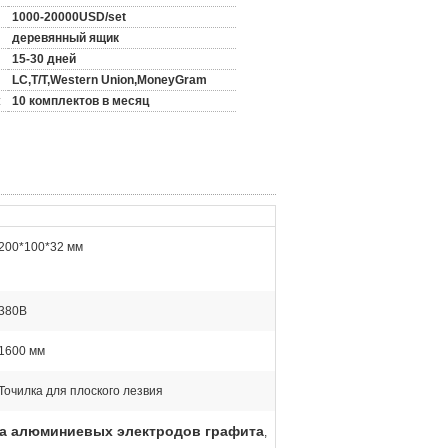
1000-20000USD/set
деревянный ящик
15-30 дней
LC,T/T,Western Union,MoneyGram
:
10 комплектов в месяц
200*100*32 мм
380В
1600 мм
Точилка для плоского лезвия
а алюминиевых электродов графита
,