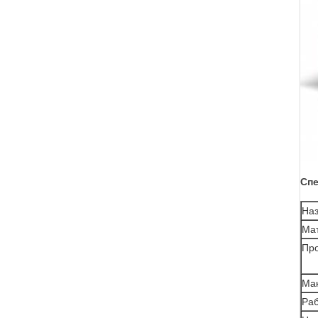
Спе
Наз
Ма
Про
Ма
Раб