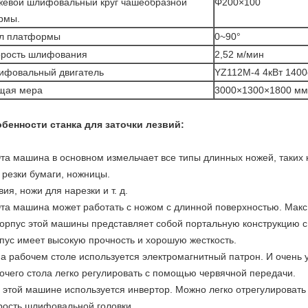
жевой шлифовальный круг чашеобразной
Φ200×100
рмы.
ол платформы
0~90°
орость шлифования
2,52 м/мин
ифовальный двигатель
YZ112M-4 4кВт 1400
щая мера
3000×1300×1800 мм
бенности станка для заточки лезвий:
Эта машина в основном измельчает все типы длинных ножей, таких к
 резки бумаги, ножницы.
вия, ножи для нарезки и т. д.
Эта машина может работать с ножом с длинной поверхностью. Макс
Корпус этой машины представляет собой портальную конструкцию с
пус имеет высокую прочность и хорошую жесткость.
На рабочем столе используется электромагнитный патрон. И очень 
очего стола легко регулировать с помощью червячной передачи.
В этой машине используется инвертор. Можно легко отрегулировать
рость шлифовальной головки.