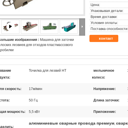
Цена:
Упаковывая детали:
Время доставки:
Условия оплаты:
Поставка способности
контакт
Большие изображения :
Машина для заточки
плоских лезвиев для отходов пластмассового
дробилки
звание
Точилка для лезвий HT
мельничное
дукта:
колесо:
ля скорость:
17м/мин
Напряжение:
стота:
50 Гц
Длина заточки:
щая мощность:
5,5 кВт
Приложение:
алюминиевые сварные провода премиум
сварк
,
делить: