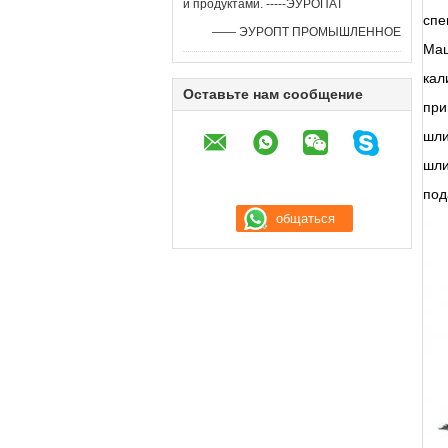
и продуктами. -----ЭУРОПАТ
спе
—— ЭУРОПТ ПРОМЫШЛЕННОЕ
Маш
кал
Оставьте нам сообщение
при
шли
шли
под