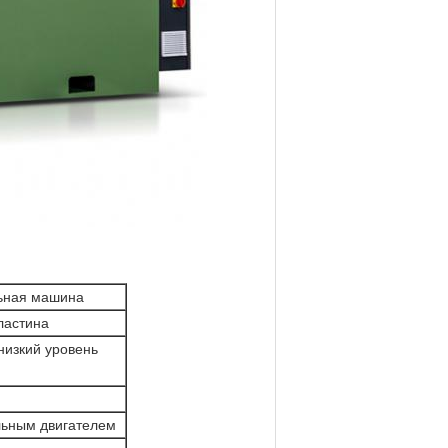
ьная машина
ластина
низкий уровень
льным двигателем