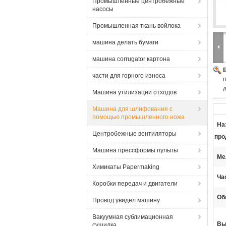
Промышленные центробежные
насосы
Промышленная ткань войлока
машина делать бумаги
машина corrugator картона
части для горного износа
Машина утилизации отходов
Машина для шлифования с
помощью промышленного ножа
На
Центробежные вентиляторы
про
Машина прессформы пульпы
Ме
Химикаты Papermaking
Ча
Коробки передач и двигатели
Об
Провод увидел машину
Вакуумная сублимационная
Вы
сушилка