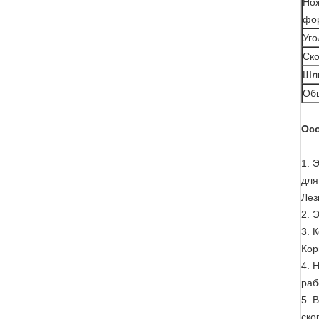
Но
фо
Уг
Ск
Шл
Об
Осо
1. 
для
Лез
2. 
3. 
Кор
4. 
раб
5. 
ско