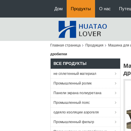
Дом
Продукты
О нас
Путе
Главная страница
Продукция
Машина для 
дробилки
ВСЕ ПРОДУКТЫ
Ма
др
не сплетенный материал
Промышленный ролик
Панели экрана полиуретана
Промышленный пояс
одеяло изоляции аэрогеля
Промышленный фильтр