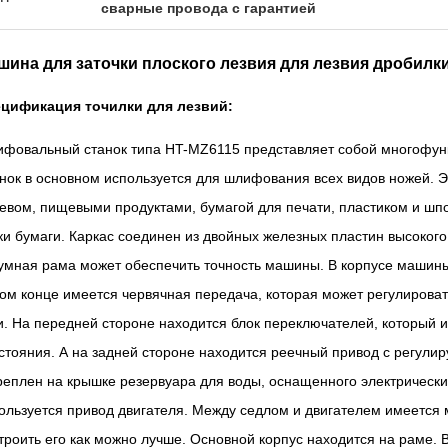
сварные провода с гарантией
шина для заточки плоского лезвия для лезвия дробилк
цификация точилки для лезвий:
фовальный станок типа HT-MZ6115 представляет собой многофун
нок в основном используется для шлифования всех видов ножей. 
евом, пищевыми продуктами, бумагой для печати, пластиком и шп
ки бумаги. Каркас соединен из двойных железных пластин высокого
умная рама может обеспечить точность машины. В корпусе машины
ом конце имеется червячная передача, которая может регулировать
и. На передней стороне находится блок переключателей, который и
стояния. А на задней стороне находится реечный привод с регули
реплен на крышке резервуара для воды, оснащенного электрическ
ользуется привод двигателя. Между седлом и двигателем имеется
троить его как можно лучше. Основной корпус находится на раме. 