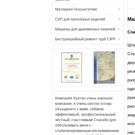
Материал Геосынтетикс
Ма
СХП для напольных изделий
Машины для деревянных панелей
Спе
Бестраншейный ремонт труб CIPP
Шли
Ста
дер
рез
раз
одн
рук
Компания Хуатао очень хорошая
компания, я очень охотно готова
рас
объединить с вами, сейфом,
эффективный, профессиональный,
зак
честный, счастливым! Спасибо для
исп
обеспечивать меня с
стабилизированным обслуживанием
нас