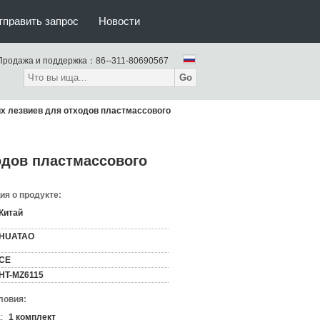
тправить запрос
Новости
Продажа и поддержка：
86--311-80690567
Go
х лезвиев для отходов пластмассового
одов пластмассового
я о продукте:
Китай
HUATAO
CE
HT-MZ6115
ловия:
:
1 комплект