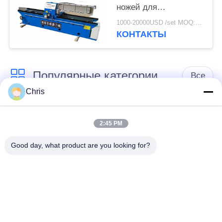
ножей для
высокоточной
1000-20000USD /set MOQ:1 комплект
шлифовки
КОНТАКТЫ
Популярные категории
Все
Chris
не сплетенный
Промышленный
материал
ролик
2:45 PM
Good day, what product are you looking for?
Панели экрана
Промышленный
полиуретана
пояс
одеяло изоляции
Промышленный
аэрогеля
фильтр