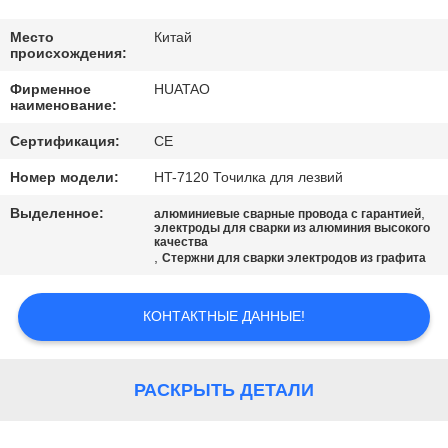
КАЧЕСТВА
Место
Китай
происхождения:
СВЯЖИТЕСЬ
Фирменное
HUATAO
МЫ
наименование:
Сертификация:
CE
НОВОСТИ
Номер модели:
HT-7120 Точилка для лезвий
Выделенное:
,
алюминиевые сварные провода с гарантией
СПРОСИТЕ
электроды для сварки из алюминия высокого
качества
ЦИТАТУ
,
Стержни для сварки электродов из графита
КОНТАКТНЫЕ ДАННЫЕ!
КАРТА
САЙТА
РАСКРЫТЬ ДЕТАЛИ
PRIVACY