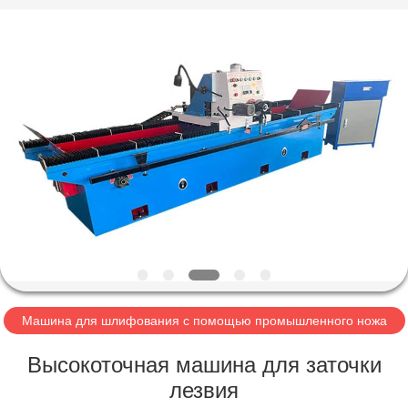
2026
HUATAO
LOVER
LTD.
All
Rights
Reserved.
ДОМ
ПРОДУКТЫ
О
НАС
ПУТЕШЕСТВИЕ
ФАБРИКИ
Машина для шлифования с помощью промышленного ножа
Высокоточная машина для заточки
ПРОВЕРКА
лезвия