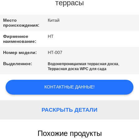
КАЧЕСТВА
террасы
СВЯЖИТЕСЬ
Место
Китай
происхождения:
МЫ
Фирменное
HT
наименование:
НОВОСТИ
Номер модели:
HT-007
Выделенное:
,
Водонепроницаемая террасная доска
СПРОСИТЕ
Террасная доска WPC для сада
ЦИТАТУ
КОНТАКТНЫЕ ДАННЫЕ!
КАРТА
САЙТА
РАСКРЫТЬ ДЕТАЛИ
PRIVACY
Похожие продукты