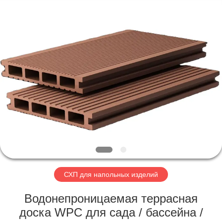
2026
HUATAO
LOVER
LTD.
All
Rights
Reserved.
ДОМ
ПРОДУКТЫ
О
НАС
ПУТЕШЕСТВИЕ
ФАБРИКИ
СХП для напольных изделий
Водонепроницаемая террасная
ПРОВЕРКА
доска WPC для сада / бассейна /