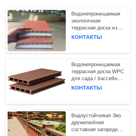
POLICY
Водонепроницаемая
экологичная
террасная доска из
ДПК с легким уходом
КОНТАКТЫ
для наружного и
коммерческого
использования
Водонепроницаемая
террасная доска WPC
для сада / бассейна /
террасы
КОНТАКТЫ
Водоустойчивая Эко
дружелюбная
составная загородка