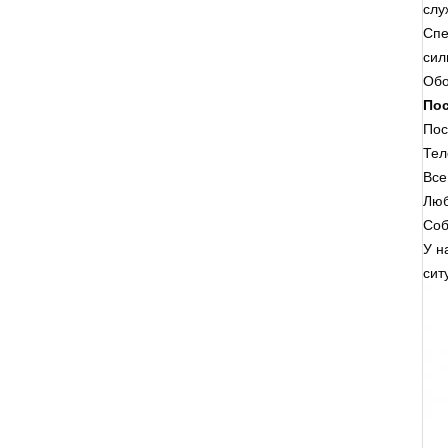
слу
Спе
сил
Обо
По
Пос
Тел
Все
Люб
Соб
У н
сит