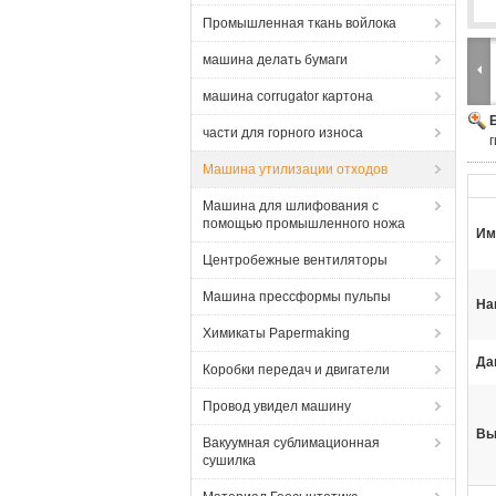
Промышленная ткань войлока
машина делать бумаги
машина corrugator картона
части для горного износа
Машина утилизации отходов
Машина для шлифования с
помощью промышленного ножа
Им
Центробежные вентиляторы
Машина прессформы пульпы
На
Химикаты Papermaking
Да
Коробки передач и двигатели
Провод увидел машину
Вы
Вакуумная сублимационная
сушилка