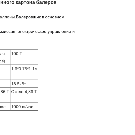
онного картона балеров
баллоны.
Балеровщик в основном
смиссия, электрическое управление и
для
100 Т
ов)
1.6*0.75*1.1м
18.5кВт
86 Т.
Около 4,86 Т.
час
1000 кг/час