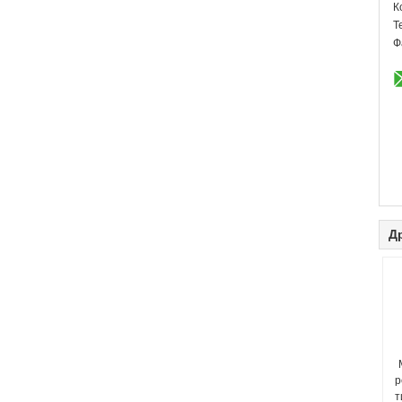
К
Т
Ф
Д
р
т