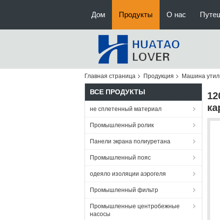
Дом
Продукты
О нас
Путе
Главная страница
Продукция
Машина утил
ВСЕ ПРОДУКТЫ
12
ка
не сплетенный материал
Промышленный ролик
Панели экрана полиуретана
Промышленный пояс
одеяло изоляции аэрогеля
Промышленный фильтр
Промышленные центробежные
насосы