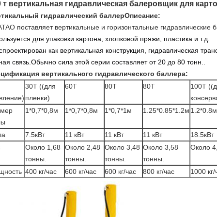
0 т вертикальная гидравлическая балеровщик для карт
тикальный гидравлический баллер
Описание:
TAO поставляет вертикальные и горизонтальные гидравлические 
ользуется для упаковки картона, хлопковой пряжи, пластика и т.д.
спроектирован как вертикальная конструкция, гидравлическая тран
ная связь.Обычно сила этой серии составляет от 20 до 80 тонн.
.
цификация вертикального гидравлического баллера:
п
30T ((для
60T
80T
80T
100T ((
вление)
пленки)
консерв
змер
1*0,7*0,8м
1*0,7*0,8м
1*0,7*1м
1.25*0.85*1.2м
1.2*0.8м
лы
ла
7.5кВт
11 кВт
11 кВт
11 кВт
18.5кВт
с
Около 1,68
Около 2,48
Около 3,48
Около 3,58
Около 4,
тонны.
тонны.
тонны.
тонны.
щность
400 кг/час
600 кг/час
600 кг/час
800 кг/час
1000 кг/