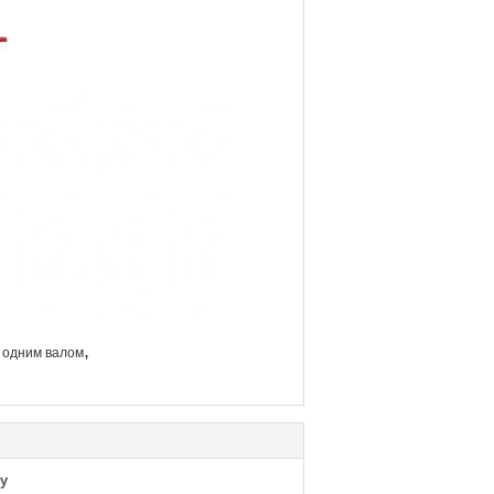
,
 одним валом
у