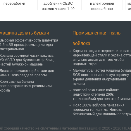
переработки
дробления ОЕЭС
в электронной
м
размер частиц 1-40
переработке
э
мм
машина делать бумаги
Промышленная ткань
Высокая эффективность диаметра
войлока
1.5m SS прессформы цилиндра
материальная
Корзина входа отверстия или сло
нержавеющей стали и экрана отто
Крышка сосунной части вакуума
в пульпе делая для того чтобы
УХМВПЭ для бумажных фабрик,
надавить экран
частей бумажной машины
Макулатура частей машины бумаг
Лезвие нержавеющей стали для
SGS повторно используя корзину
камня Rolls раздела прессы
экрана давления оборудования
Крен смычка банана
пульпы
распространителя резины или
пояс войлока ткани войлока
хрома
индустрий степени 260к
теплостойкий для печатной маши
Пояс 100% войлока печатания
передачи тепла иглы Номекс
бесконечный для машины переда
ай хороший качество не сплетенный материал поставщик. © 2020 - 2026 HUATA