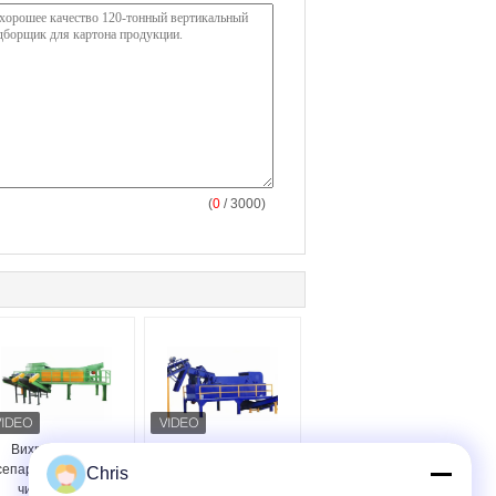
(
0
/ 3000)
Вихретоковый
Сепаратор тока Эдди
сепаратор высокой
с управлением ПЛК
Chris
чистоты для
для переработки