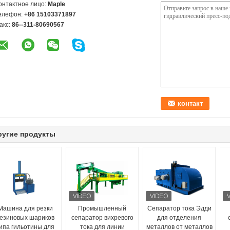
онтактное лицо:
Maple
елефон:
+86 15103371897
акс:
86--311-80690567
ругие продукты
Машина для резки
Промышленный
Сепаратор тока Эдди
езиновых шариков
сепаратор вихревого
для отделения
ипа гильотины для
тока для линии
металлов от металлов