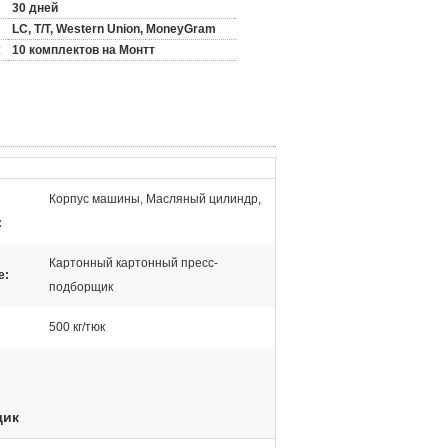
30 дней
LC, T/T, Western Union, MoneyGram
:
10 комплектов на Монтт
Корпус машины, Масляный цилиндр,
:
Картонный картонный пресс-
е:
подборщик
500 кг/тюк
щик