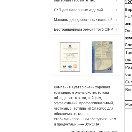
Материал Геосынтетикс
12
Вер
СХП для напольных изделий
HUA
Машины для деревянных панелей
исп
Бестраншейный ремонт труб CIPP
Он 
руч
Спе
Ти
(да
Ра
ба
Си
Компания Хуатао очень хорошая
Ве
компания, я очень охотно готова
объединить с вами, сейфом,
эффективный, профессиональный,
Мо
честный, счастливым! Спасибо для
обеспечивать меня с
стабилизированным обслуживанием
и продуктами. -----ЭУРОПАТ