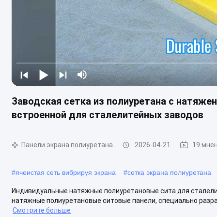
Заводская сетка из полиуретана с натяжен
встроенной для сталелитейных заводов
Панели экрана полиуретана
2026-04-21
19 мне
#
ячеистая сеть вибрируя экрана
#
сетка экрана полиуретана
Индивидуальные натяжные полиуретановые сита для сталел
натяжные полиуретановые ситовые панели, специально разраб
Смотрите больше