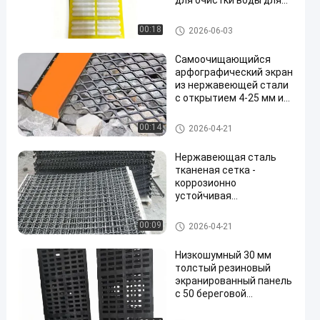
для очистки воды для
эффективных операций
по обработке
Панели экрана полиуретана
00:18
2026-06-03
минералов высокой
прочности
Самоочищающийся
арфографический экран
из нержавеющей стали
с открытием 4-25 мм и
регулируемым
размером отверстия
Панели экрана полиуретана
00:14
2026-04-21
для фильтрации сухого
песка
Нержавеющая сталь
тканеная сетка -
коррозионно
устойчивая
самоочищающаяся
сетка для длительного
Панели экрана полиуретана
00:09
2026-04-21
срока службы и легкой
очистки
Низкошумный 30 мм
толстый резиновый
экранированный панель
с 50 береговой
твердостью для
обработки золотой руды