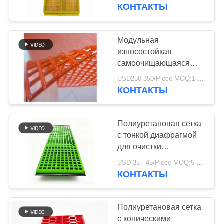
КАЧЕСТВА
службы и модульной
КОНТАКТЫ
конструкцией, отлитой
под давлением
СВЯЖИТЕСЬ
Модульная
МЫ
износостойкая
самоочищающаяся
полиуретановая сетка
НОВОСТИ
USD250-350/Piece MOQ:1 кусок
для грохота
КОНТАКТЫ
СПРОСИТЕ
Полиуретановая сетка
ЦИТАТУ
с тонкой диафрагмой
для очистки
стеклянного песка
КАРТА
USD 35 - 45/Piece MOQ:5 штук
КОНТАКТЫ
САЙТА
PRIVACY
Полиуретановая сетка
с коническими