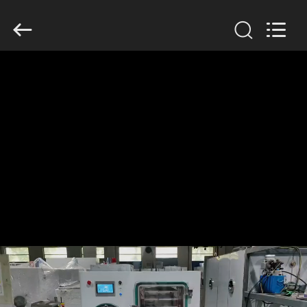
2026
HUATAO
LOVER
LTD.
All
Rights
Reserved.
ДОМ
ПРОДУКТЫ
О
НАС
ПУТЕШЕСТВИЕ
ФАБРИКИ
ПРОВЕРКА