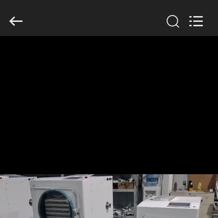
2026
HUATAO
LOVER
LTD.
All
Rights
Reserved.
ДОМ
ПРОДУКТЫ
О
НАС
ПУТЕШЕСТВИЕ
ФАБРИКИ
ПРОВЕРКА