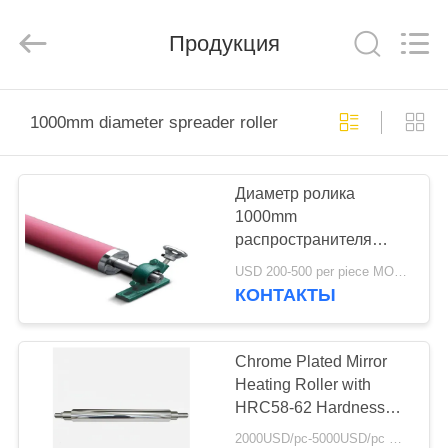
2026
HUATAO
LOVER
LTD.
Продукция
All
Rights
Reserved.
ДОМ
1000mm diameter spreader roller
ПРОДУКТЫ
Диаметр ролика
1000mm
О
распространителя
НАС
углерода стальной для
USD 200-500 per piece MOQ:1 ПК
машины бумажный
КОНТАКТЫ
делать
ПУТЕШЕСТВИЕ
ФАБРИКИ
Chrome Plated Mirror
Heating Roller with
HRC58-62 Hardness
ПРОВЕРКА
and Ra0.01mic
2000USD/pc-5000USD/pc MOQ:1 ПК