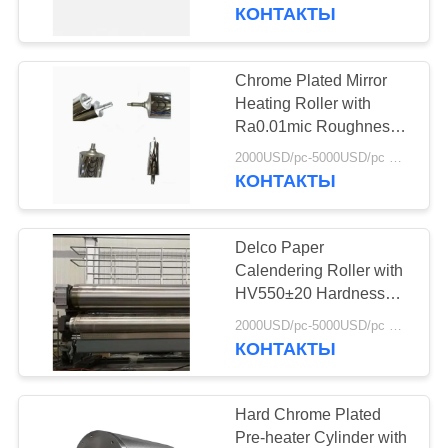
КАЧЕСТВА
Roughness for Laser
КОНТАКТЫ
Film Embossing
СВЯЖИТЕСЬ
Chrome Plated Mirror
МЫ
Heating Roller with
Ra0.01mic Roughness
and 300-8000mm
НОВОСТИ
2000USD/pc-5000USD/pc MOQ:1 ПК
Length for Laser Film
КОНТАКТЫ
Embossing
СПРОСИТЕ
Delco Paper
ЦИТАТУ
Calendering Roller with
HV550±20 Hardness
Ra0.2 um Surface
КАРТА
2000USD/pc-5000USD/pc MOQ:1 шт.
Roughness and ≤±2℃
КОНТАКТЫ
САЙТА
Temperature Difference
PRIVACY
Hard Chrome Plated
Pre-heater Cylinder with