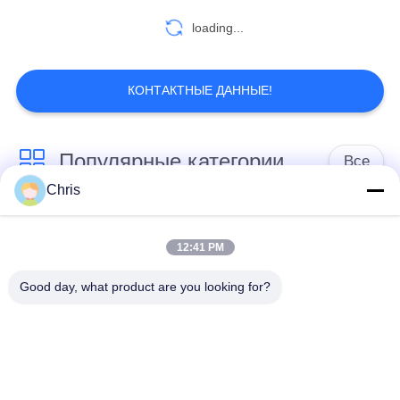
loading...
КОНТАКТНЫЕ ДАННЫЕ!
Популярные категории
Все
Chris
не сплетенный
Промышленный
материал
ролик
12:41 PM
Good day, what product are you looking for?
Панели экрана
Промышленный
полиуретана
пояс
одеяло изоляции
Промышленный
аэрогеля
фильтр