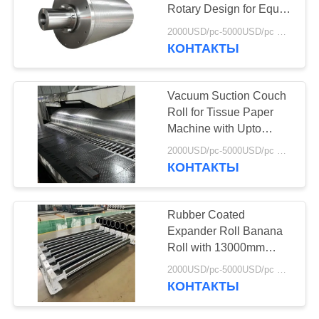
POLICY
Rotary Design for Equal
Heating and Steam
2000USD/pc-5000USD/pc MOQ:1 ПК
Rotary Joint
КОНТАКТЫ
Vacuum Suction Couch
Roll for Tissue Paper
Machine with Upto
2000m/min Speed and
2000USD/pc-5000USD/pc MOQ:1 ПК
1600-9000mm Working
КОНТАКТЫ
Width
Rubber Coated
Expander Roll Banana
Roll with 13000mm
Maximum Face Length
2000USD/pc-5000USD/pc MOQ:1 ПК
and 3000m/min
КОНТАКТЫ
Maximum Speed for
Wrinkle Removing