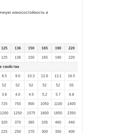
ичную износостойкость и
125
136
150
165
190
220
240
260
290
320
125
136
150
165
190
220
240
260
290
320
е свойства
8.5
9.0
10.3
12.6
13.1
16.5
16.7
20.0
21.3
25.0
52
52
52
52
52
55
55
55
55
55
3.8
4.0
4.5
5.2
5.7
6.8
7.2
8.2
8.8
10.0
725
750
900
1050
1100
1400
1450
1680
1750
2050
1200
1250
1575
1800
1850
2350
2400
2900
3150
3500
320
370
385
335
460
440
570
450
610
570
225
250
270
300
350
400
475
500
550
600