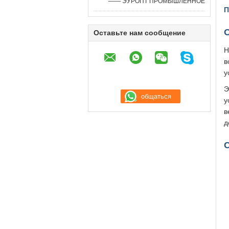
—— ЭУРОПТ ПРОМЫШЛЕННОЕ
П
О
Оставьте нам сообщение
H
в
у
Э
у
в
д
С