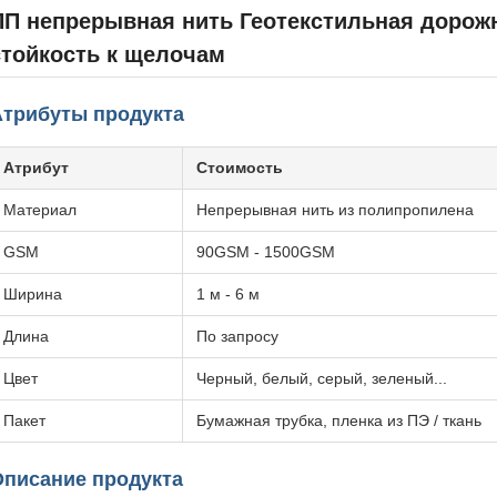
ПП непрерывная нить Геотекстильная дорожн
стойкость к щелочам
Атрибуты продукта
Атрибут
Стоимость
Материал
Непрерывная нить из полипропилена
GSM
90GSM - 1500GSM
Ширина
1 м - 6 м
Длина
По запросу
Цвет
Черный, белый, серый, зеленый...
Пакет
Бумажная трубка, пленка из ПЭ / ткань
Описание продукта