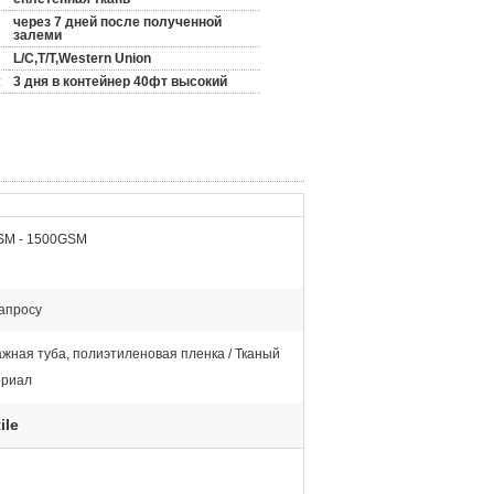
через 7 дней после полученной
залеми
L/C,T/T,Western Union
:
3 дня в контейнер 40фт высокий
SM - 1500GSM
апросу
жная туба, полиэтиленовая пленка / Тканый
ериал
ile