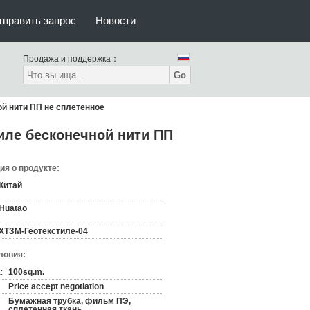
тправить запрос
Новости
Продажа и поддержка：
Go
ой нити ПП не сплетенное
иле бесконечной нити ПП
я о продукте:
Китай
Huatao
ХТЗМ-Геотекстиле-04
ловия:
:
100sq.m.
Price accept negotiation
Бумажная трубка, фильм ПЭ,
сплетенная ткань