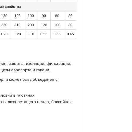
ие свойства
130
120
100
90
80
80
75
75
75
70
220
210
200
120
100
80
< 75
< 75
< 75
< 75
1.20
1.20
1.10
0.56
0.65
0.45
0.50
0.35
0.40
0.30
ния, защиты, изоляции, фильтрации,
щиты аэропорта и гавани.
ер, и может быть объединен с
словий в плотинах
 свалках летящего пепла, бассейнах