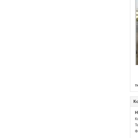
т
К
H
К
Т
Ф