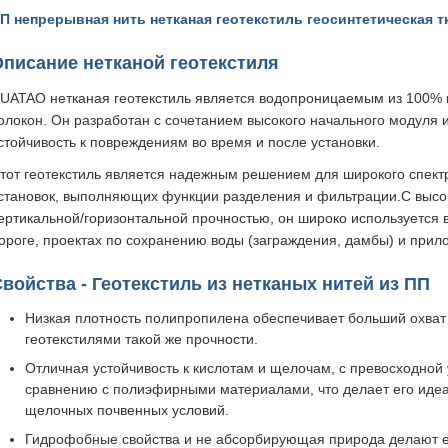
П непрерывная нить нетканая геотекстиль геосинтетическая 
писание нетканой геотекстиля
UATAO нетканая геотекстиль является водопроницаемым из 100%
олокон. Он разработан с сочетанием высокого начального модуля 
стойчивость к повреждениям во время и после установки.
тот геотекстиль является надежным решением для широкого спект
становок, выполняющих функции разделения и фильтрации.С высо
ертикальной/горизонтальной прочностью, он широко используется в
ороге, проектах по сохранению воды (заграждения, дамбы) и при
войства - Геотекстиль из нетканых нитей из ПП
Низкая плотность полипропилена обеспечивает больший охват
геотекстилями такой же прочности.
Отличная устойчивость к кислотам и щелочам, с превосходной
сравнению с полиэфирными материалами, что делает его иде
щелочных почвенных условий.
Гидрофобные свойства и не абсорбирующая природа делают е