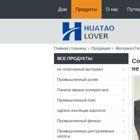
Дом
Продукты
О нас
Путе
Главная страница
Продукция
Материал Ге
ВСЕ ПРОДУКТЫ
Со
не
не сплетенный материал
Промышленный ролик
Панели экрана полиуретана
Промышленный пояс
одеяло изоляции аэрогеля
Промышленный фильтр
Промышленные центробежные
насосы