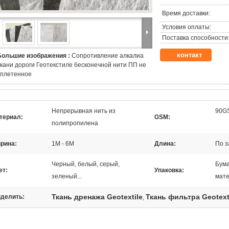
Время доставки:
Условия оплаты:
Поставка способности
контакт
Большие изображения :
Сопротивление алкалиа
ткани дороги Геотекстиле бесконечной нити ПП не
сплетенное
Непрерывная нить из
90G
териал:
GSM:
полипропилена
рина:
1M - 6M
Длина:
По з
Черный, белый, серый,
Бума
ет:
Упаковка:
зеленый...
мат
Ткань дренажа Geotextile
Ткань фильтра Geotext
делить:
,