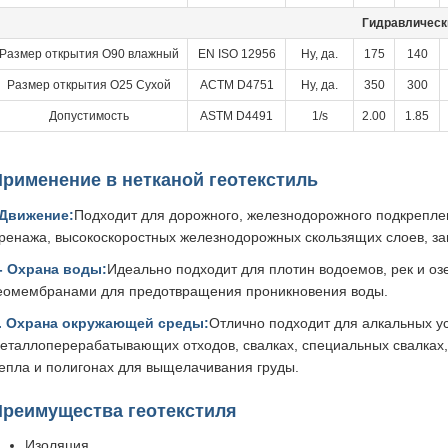
Гидравлическ
Размер открытия O90 влажный
EN ISO 12956
Ну, да.
175
140
Размер открытия O25 Сухой
АСТМ D4751
Ну, да.
350
300
Допустимость
ASTM D4491
1/s
2.00
1.85
рименение в нетканой геотекстиль
Движение:
Подходит для дорожного, железнодорожного подкрепле
ренажа, высокоскоростных железнодорожных скользящих слоев, за
- Охрана воды:
Идеально подходит для плотин водоемов, рек и оз
еомембранами для предотвращения проникновения воды.
. Охрана окружающей среды:
Отлично подходит для алкальных у
еталлоперерабатывающих отходов, свалках, специальных свалках,
епла и полигонах для выщелачивания груды.
Преимущества геотекстиля
Изоляция