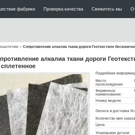
шествие фабрики
Проверка качества
Свяжитесь мы
О
осынтетикс
Сопротивление алкалиа ткани дороги Геотекстиле бесконечн
противление алкалиа ткани дороги Геотекст
 сплетенное
Подробная информаци
Место
происхождения:
Фирменное
наименование:
Номер модели:
Оплата и доставка Ус
Количество мин заказа
Цена:
Упаковывая детали: