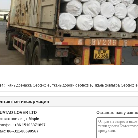
,
,
ег:
Ткань дренажа Geotextile
ткань дороги geotextile
Ткань фильтра Geotextile
онтактная информация
UATAO LOVER LTD
Оставьте вашу заявк
онтактное лицо:
Maple
елефон:
+86 15103371897
акс:
86--311-80690567