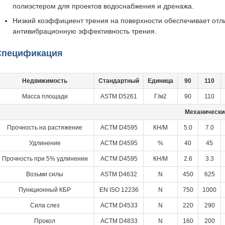
полиэстером для проектов водоснабжения и дренажа.
Низкий коэффициент трения на поверхности обеспечивает отл
антивибрационную эффективность трения.
Спецификация
Недвижимость
Стандартный
Единица
90
110
Масса площади
ASTM D5261
Г/м2
90
110
Механически
Прочность на растяжение
АСТМ D4595
КН/М
5.0
7.0
Удлинение
АСТМ D4595
%
40
45
Прочность при 5% удлинении
АСТМ D4595
КН/М
2.6
3.3
Возьми силы
ASTM D4632
N
450
625
Пункционный КБР
EN ISO 12236
N
750
1000
Сила слез
АСТМ D4533
N
220
290
Прокол
АСТМ D4833
N
160
200