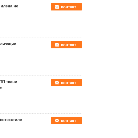
пилена не
контакт
илизации
контакт
ПП ткани
контакт
е
еотекстиле
контакт