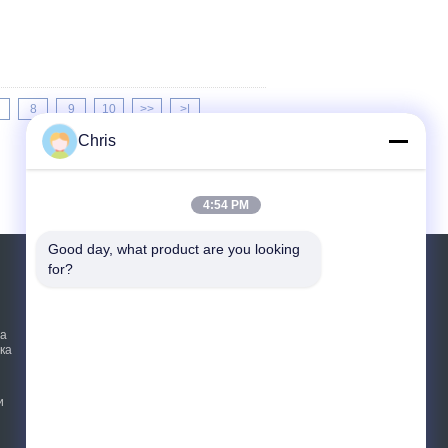
8
9
10
>>
>|
Chris
4:54 PM
Good day, what product are you looking 
for?
Отправить запрос
Отправить
та
ка
sgs
и
E-Mail
Sitemap
|
Мобильный сайт