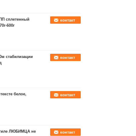
/ПП сплетенный
контакт
0г-600г
00м стабилизации
контакт
д
тексте белое,
контакт
кстиле ЛЮБИМЦА не
контакт