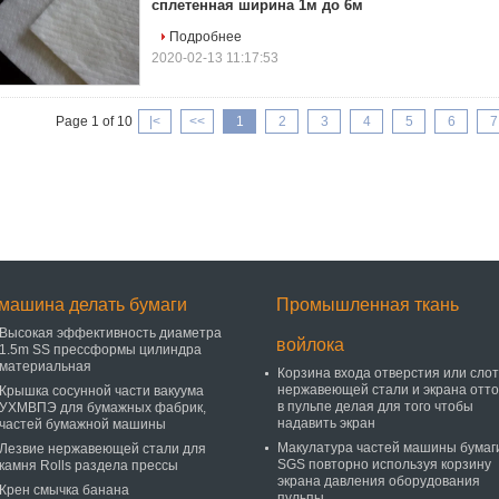
сплетенная ширина 1м до 6м
Подробнее
2020-02-13 11:17:53
Page 1 of 10
|<
<<
1
2
3
4
5
6
7
машина делать бумаги
Промышленная ткань
Высокая эффективность диаметра
войлока
1.5m SS прессформы цилиндра
материальная
Корзина входа отверстия или сло
нержавеющей стали и экрана отто
Крышка сосунной части вакуума
в пульпе делая для того чтобы
УХМВПЭ для бумажных фабрик,
надавить экран
частей бумажной машины
Макулатура частей машины бумаг
Лезвие нержавеющей стали для
SGS повторно используя корзину
камня Rolls раздела прессы
экрана давления оборудования
Крен смычка банана
пульпы