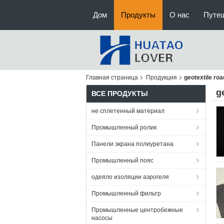
Дом
Продукты
О нас
Путе
Главная страница
Продукция
geotextile roa
g
ВСЕ ПРОДУКТЫ
не сплетенный материал
Промышленный ролик
Панели экрана полиуретана
Промышленный пояс
одеяло изоляции аэрогеля
Промышленный фильтр
Промышленные центробежные
насосы