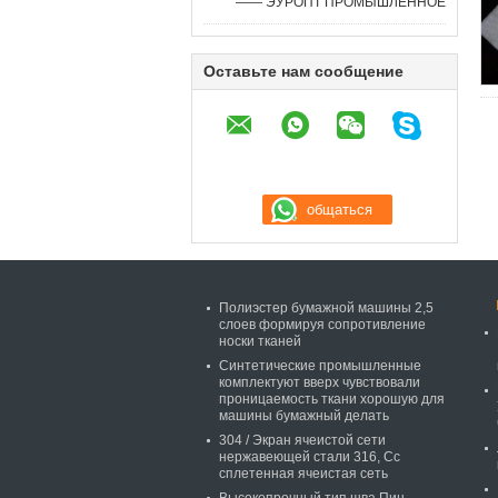
—— ЭУРОПТ ПРОМЫШЛЕННОЕ
Оставьте нам сообщение
Полиэстер бумажной машины 2,5
слоев формируя сопротивление
носки тканей
Синтетические промышленные
комплектуют вверх чувствовали
проницаемость ткани хорошую для
машины бумажный делать
304 / Экран ячеистой сети
нержавеющей стали 316, Сс
сплетенная ячеистая сеть
Высокопрочный тип шва Пин