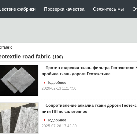
шествие фабрики
Проверка качества
Свяжитесь мы
О
d fabric
eotextile road fabric
(100)
Против старения ткань фильтра Геотекстиле 
пробила ткань дороги Геотекстиле
Подробнее
2020-02-13 11:17:50
Сопротивление алкалиа ткани дороги Геотек
нити ПП не сплетенное
Подробнее
2025-07-26 17:42:30