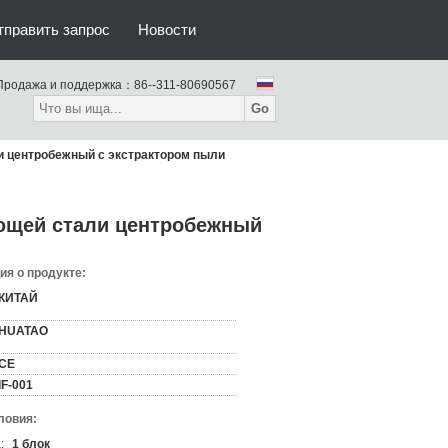
тправить запрос
Новости
Продажа и поддержка：
86--311-80690567
Go
 центробежный с экстрактором пыли
ющей стали центробежный
я о продукте:
КИТАЙ
HUATAO
CE
IF-001
ловия:
:
1 блок