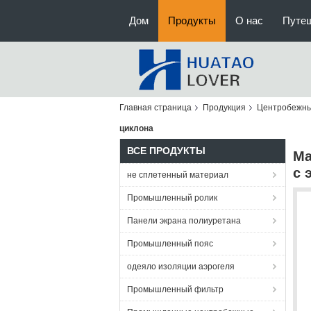
Дом
Продукты
О нас
Путе
Главная страница
Продукция
Центробежны
циклона
ВСЕ ПРОДУКТЫ
Ма
с 
не сплетенный материал
Промышленный ролик
Панели экрана полиуретана
Промышленный пояс
одеяло изоляции аэрогеля
Промышленный фильтр