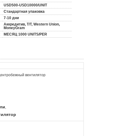
USD500-USD10000/UNIT
Стандартная упаковка
7-10 дни
Аккредитив, T/T, Western Union,
MoneyGram
:
МЕСЯЦ 1000 UNITS/PER
ентробежный вентилятор
али
,
тилятор