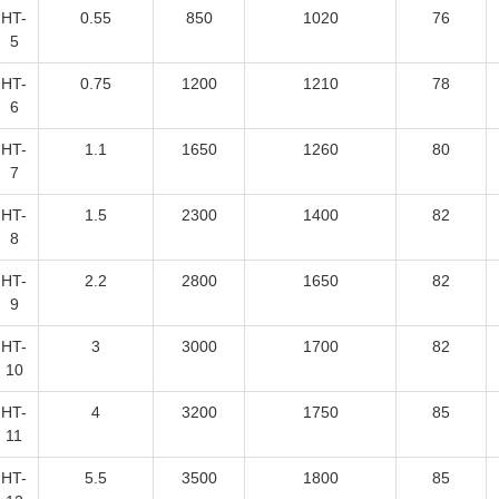
HT-
0.55
850
1020
76
5
HT-
0.75
1200
1210
78
6
HT-
1.1
1650
1260
80
7
HT-
1.5
2300
1400
82
8
HT-
2.2
2800
1650
82
9
HT-
3
3000
1700
82
10
HT-
4
3200
1750
85
11
HT-
5.5
3500
1800
85