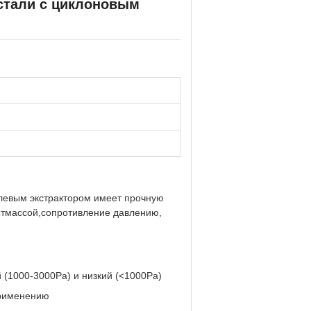
стали с циклоновым
левым экстрактором имеет прочную
астмассой,сопротивление давлению,
й (1000-3000Pa) и низкий (<1000Pa)
применению