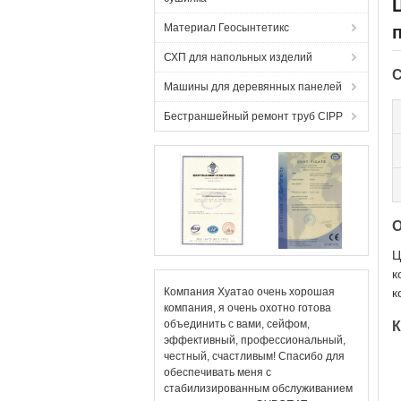
Материал Геосынтетикс
СХП для напольных изделий
С
Машины для деревянных панелей
Бестраншейный ремонт труб CIPP
О
Ц
к
Компания Хуатао очень хорошая
к
компания, я очень охотно готова
объединить с вами, сейфом,
К
эффективный, профессиональный,
честный, счастливым! Спасибо для
обеспечивать меня с
стабилизированным обслуживанием