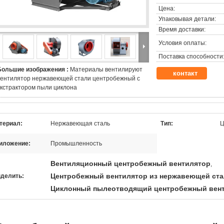
Цена:
Упаковывая детали:
Время доставки:
Условия оплаты:
Поставка способности
Большие изображения :
Материалы вентилируют
контакт
вентилятор нержавеющей стали центробежный с
экстрактором пыли циклона
териал:
Нержавеющая сталь
Тип:
Ц
иложение:
Промышленность
Вентиляционный центробежный вентилятор
,
Центробежный вентилятор из нержавеющей ст
делить:
Циклонный пылеотводящий центробежный вен