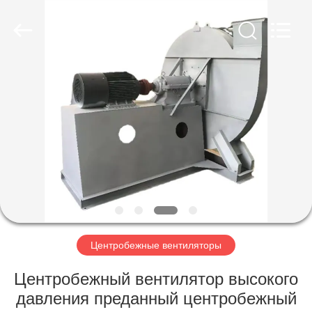
2026
HUATAO
LOVER
LTD.
All
Rights
Reserved.
ДОМ
ПРОДУКТЫ
О
НАС
ПУТЕШЕСТВИЕ
ФАБРИКИ
Центробежные вентиляторы
Центробежный вентилятор высокого
ПРОВЕРКА
давления преданный центробежный