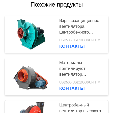
Похожие продукты
Взрывозащищенное
вентилятора
центробежного
нагнетателя мотора
USD500-USD10000/UNIT MOQ:1 блок
Ac Hg785 75 Kw
КОНТАКТЫ
стальное
управляемое поясом
Материалы
вентилируют
вентилятор
нержавеющей стали
USD500-USD10000/UNIT MOQ:1 блок
центробежный с
КОНТАКТЫ
экстрактором пыли
циклона
Центробежный
вентилятор высокого