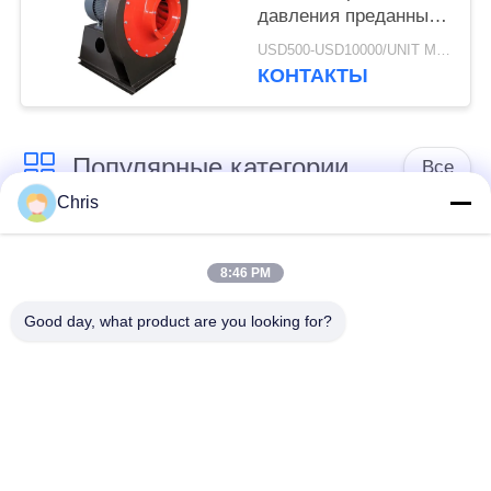
давления преданный
центробежный для
USD500-USD10000/UNIT MOQ:1 блок
плавит машину
КОНТАКТЫ
Blowen
Популярные категории
Все
Chris
не сплетенный
Промышленный
материал
ролик
8:46 PM
Good day, what product are you looking for?
Панели экрана
Промышленный
полиуретана
пояс
одеяло изоляции
Промышленный
аэрогеля
фильтр