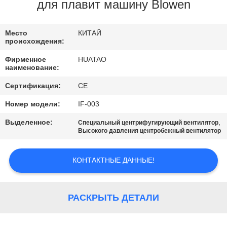
КАЧЕСТВА
для плавит машину Blowen
СВЯЖИТЕСЬ
Место
КИТАЙ
происхождения:
МЫ
Фирменное
HUATAO
наименование:
НОВОСТИ
Сертификация:
CE
Номер модели:
IF-003
СПРОСИТЕ
Выделенное:
,
Специальный центрифугирующий вентилятор
ЦИТАТУ
Высокого давления центробежный вентилятор
КОНТАКТНЫЕ ДАННЫЕ!
SITEMAP
PRIVACY
РАСКРЫТЬ ДЕТАЛИ
POLICY