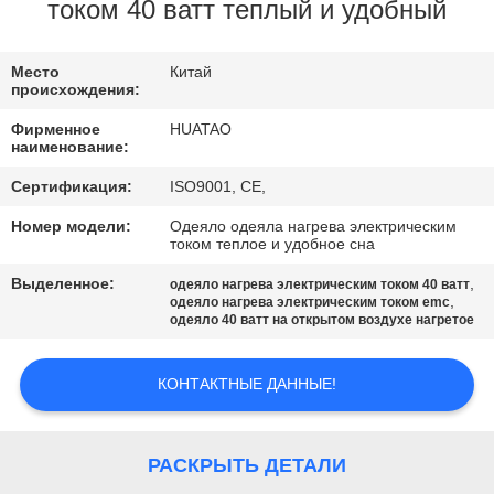
КАЧЕСТВА
током 40 ватт теплый и удобный
СВЯЖИТЕСЬ
Место
Китай
происхождения:
МЫ
Фирменное
HUATAO
наименование:
НОВОСТИ
Сертификация:
ISO9001, CE,
Номер модели:
Одеяло одеяла нагрева электрическим
током теплое и удобное сна
СПРОСИТЕ
ЦИТАТУ
Выделенное:
,
одеяло нагрева электрическим током 40 ватт
,
одеяло нагрева электрическим током emc
одеяло 40 ватт на открытом воздухе нагретое
SITEMAP
КОНТАКТНЫЕ ДАННЫЕ!
PRIVACY
POLICY
РАСКРЫТЬ ДЕТАЛИ