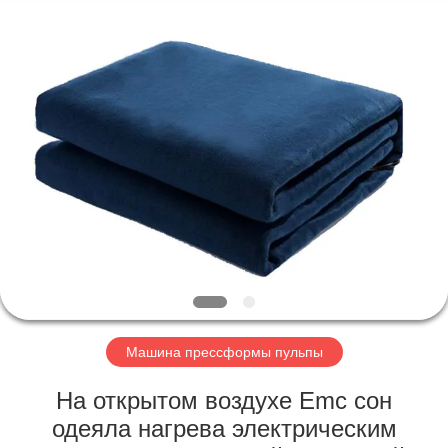
2026
HUATAO
LOVER
LTD.
All
Rights
Reserved.
ДОМ
ПРОДУКТЫ
О
НАС
ПУТЕШЕСТВИЕ
ФАБРИКИ
Машина прессформы пульпы
На открытом воздухе Emc сон
ПРОВЕРКА
одеяла нагрева электрическим