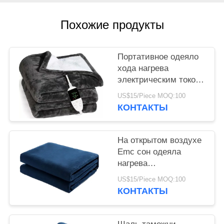
Похожие продукты
Портативное одеяло
хода нагрева
электрическим током
35w для на открытом
US$15/Piece MOQ:100
воздухе перемещения
КОНТАКТЫ
На открытом воздухе
Emc сон одеяла
нагрева
электрическим током
US$15/Piece MOQ:100
40 ватт теплый и
КОНТАКТЫ
удобный