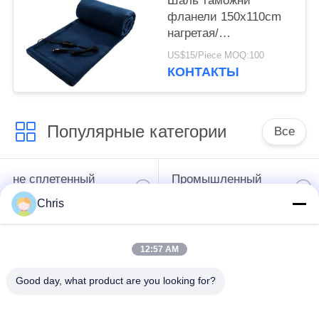
Шаль таможни
фланели 150x110cm
нагретая/
электрическая
US$15/Piece MOQ:100
нагретая зима одеяла
КОНТАКТЫ
хода для автомобиля
Популярные категории
Все
не сплетенный
Промышленный
материал
ролик
Chris
Панели экрана
Промышленный
12:57 AM
полиуретана
пояс
Good day, what product are you looking for?
одеяло изоляции
Промышленный
аэрогеля
фильтр