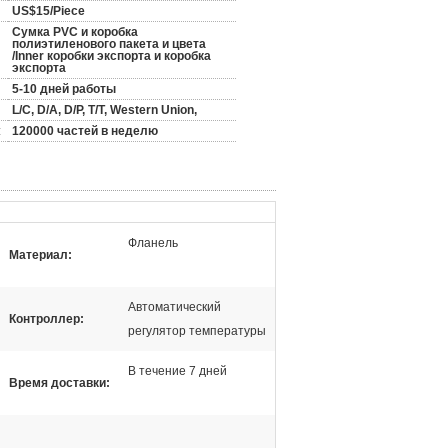
US$15/Piece
Сумка PVC и коробка
полиэтиленового пакета и цвета
/Inner коробки экспорта и коробка
экспорта
5-10 дней работы
L/C, D/A, D/P, T/T, Western Union,
:
120000 частей в неделю
Фланель
Материал:
Автоматический
Контроллер:
регулятор температуры
В течение 7 дней
Время доставки: