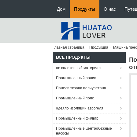
Дом
Продукты
О нас
Путе
Главная страница
Продукция
Машина прес
ВСЕ ПРОДУКТЫ
По
от
не сплетенный материал
Промышленный ролик
Панели экрана полиуретана
Промышленный пояс
одеяло изоляции аэрогеля
Промышленный фильтр
Промышленные центробежные
насосы