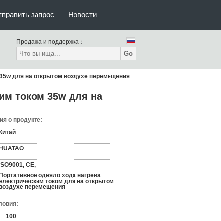
тправить запрос
Новости
Продажа и поддержка：
Go
 35w для на открытом воздухе перемещения
им током 35w для на
я о продукте:
Китай
HUATAO
ISO9001, CE,
Портативное одеяло хода нагрева
электрическим током для на открытом
воздухе перемещения
ловия:
:
100