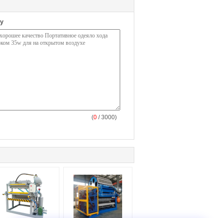
у
(
0
/ 3000)