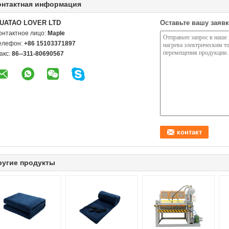
онтактная информация
UATAO LOVER LTD
Оставьте вашу заявк
онтактное лицо:
Maple
елефон:
+86 15103371897
акс:
86--311-80690567
ругие продукты