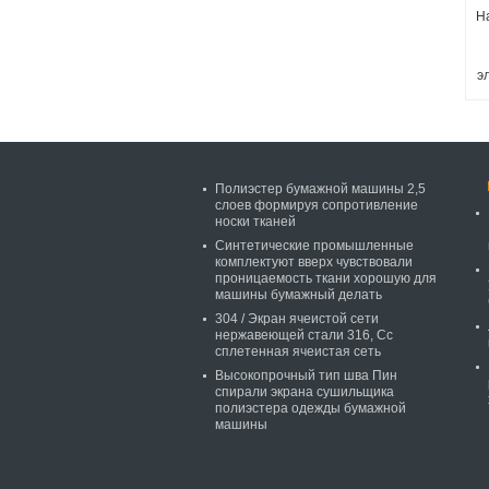
Н
э
Полиэстер бумажной машины 2,5
слоев формируя сопротивление
носки тканей
Синтетические промышленные
комплектуют вверх чувствовали
проницаемость ткани хорошую для
машины бумажный делать
304 / Экран ячеистой сети
нержавеющей стали 316, Сс
сплетенная ячеистая сеть
Высокопрочный тип шва Пин
спирали экрана сушильщика
полиэстера одежды бумажной
машины