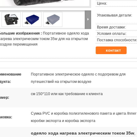
Цена:
Упаковывая детали:
Время доставки:
Большие изображения :
Портативное одеяло хода
Условия оплаты:
нагрева электрическим током 35w для на открытом
Поставка способности
воздухе перемещения
контакт
именование
Портативное электрическое одеяло с подогревом для
дукта:
путешествий на открытом воздухе
см 150*110 или как требование к клиента
змер:
Сумка PVC и коробка полиэтиленового пакета и цвета /Inner
аковка:
коробки экспорта и коробка экспорта
одеяло хода нагрева электрическим током 35w
,