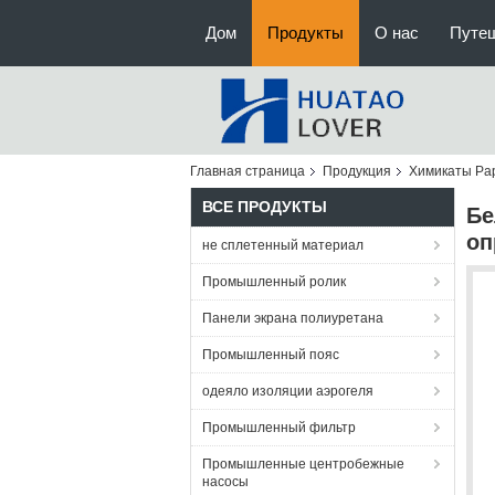
Дом
Продукты
О нас
Путе
Главная страница
Продукция
Химикаты Pa
ВСЕ ПРОДУКТЫ
Бе
оп
не сплетенный материал
Промышленный ролик
Панели экрана полиуретана
Промышленный пояс
одеяло изоляции аэрогеля
Промышленный фильтр
Промышленные центробежные
насосы