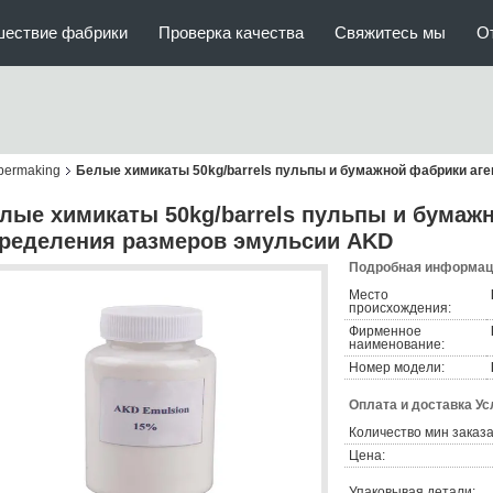
шествие фабрики
Проверка качества
Свяжитесь мы
О
permaking
Белые химикаты 50kg/barrels пульпы и бумажной фабрики аг
лые химикаты 50kg/barrels пульпы и бумаж
ределения размеров эмульсии AKD
Подробная информаци
Место
происхождения:
Фирменное
наименование:
Номер модели:
Оплата и доставка Ус
Количество мин заказа
Цена:
Упаковывая детали: