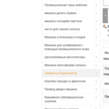
Промышленная ткань войлока
машина делать бумаги
машина corrugator картона
части для горного износа
Машина утилизации отходов
Машина для шлифования с
помощью промышленного ножа
На
Центробежные вентиляторы
про
Машина прессформы пульпы
Со
Химикаты Papermaking
тве
Коробки передач и двигатели
РН
Провод увидел машину
Пр
Вакуумная сублимационная
сушилка