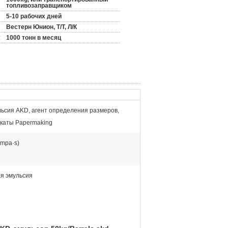
топливозаправщиком
5-10 рабочих дней
Вестерн Юнион, Т/Т, Л/К
:
1000 тонн в месяц
ьсия AKD, агент определения размеров,
каты Papermaking
(mpa·s)
я эмульсия