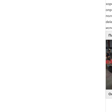
хор
опр
пол
del
исп
П
О