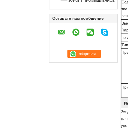
—— ЭУРОПТ ПРОМЫШЛЕННОЕ
Со
тв
вещ
Оставьте нам сообщение
Вык
(mp
пэ
Тип
Пр
Пр
И
Эму
для
уде