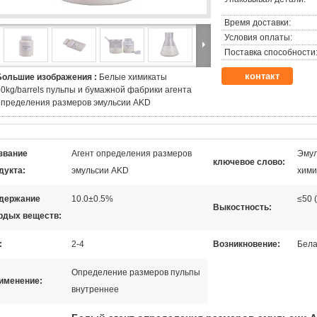
Время доставки:
Условия оплаты:
Поставка способности
контакт
Большие изображения :
Белые химикаты
50kg/barrels пульпы и бумажной фабрики агента
определения размеров эмульсии AKD
звание
Агент определения размеров
Эмул
ключевое слово:
дукта:
эмульсии AKD
хими
держание
10.0±0.5%
≤50 
Выкостность:
рдых веществ:
:
2-4
Возникновение:
Бела
Определение размеров пульпы
именение:
внутреннее