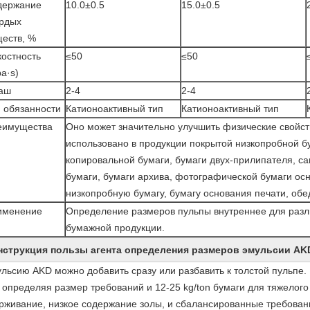
держание
10.0±0.5
15.0±0.5
ердых
еств, %
остность
≤50
≤50
a·s)
-аш
2-4
2-4
 обязанности
Катионоактивный тип
Катионоактивный тип
еимущества
Оно может значительно улучшить физические свойст
использовано в продукции покрытой низкопробной бу
копировальной бумаги, бумаги двух-прилипателя, ca
бумаги, бумаги архива, фотографической бумаги ос
низкопробную бумагу, бумагу основания печати, обед
именение
Определение размеров пульпы внутреннее для разл
бумажной продукции.
нструкция пользы агента определения размеров эмульсии AK
льсию AKD можно добавить сразу или разбавить к толстой пульпе. 
 определяя размер требований и 12-25 kg/ton бумаги для тяжелог
рживание, низкое содержание золы, и сбалансированные требован