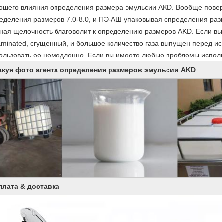
ошего влияния определения размера эмульсии AKD. Вообще повер
еделения размеров 7.0-8.0, и ПЭ-АШ упаковывая определения разм
ная щелочность благоволит к определению размеров AKD. Если вы 
aminated, сгущенный, и большое количество газа выпущен перед и
ользовать ее немедленно. Если вы имеете любые проблемы исполь
акуя фото агента определения размеров эмульсии AKD
плата & доставка