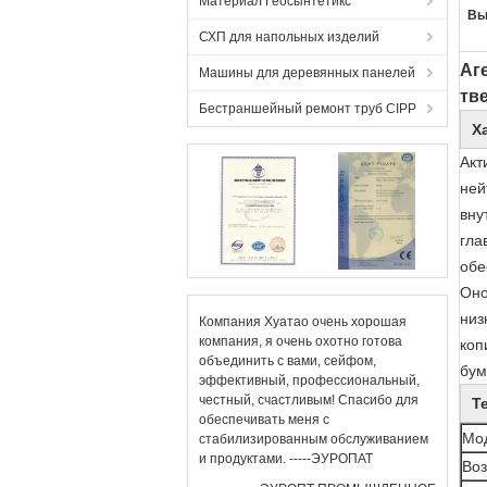
Материал Геосынтетикс
Вы
СХП для напольных изделий
Аг
Машины для деревянных панелей
тв
Бестраншейный ремонт труб CIPP
Х
Акт
ней
вну
гла
обе
Оно
низ
Компания Хуатао очень хорошая
компания, я очень охотно готова
коп
объединить с вами, сейфом,
бум
эффективный, профессиональный,
честный, счастливым! Спасибо для
Т
обеспечивать меня с
Мо
стабилизированным обслуживанием
и продуктами. -----ЭУРОПАТ
Во