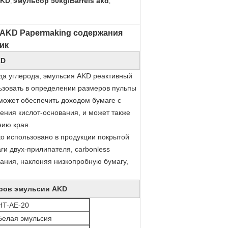
AKD
эмульсор 50kg/Barrels akd
,
,
 AKD Papermaking содержания
ик
KD
да углерода, эмульсия AKD реактивный
ьзовать в определении размеров пульпы
может обеспечить доходом бумаге с
ения кислот-основания, и может также
нию края.
о использовано в продукции покрытой
ги двух-прилипателя, carbonless
ания, наклоняя низкопробную бумагу,
еров эмульсии AKD
HT-AE-20
Белая эмульсия