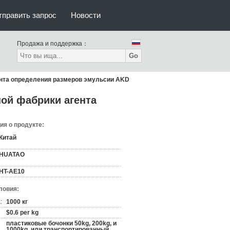
тправить запрос
Новости
Продажа и поддержка：
Go
ента определения размеров эмульсии AKD
ной фабрики агента
я о продукте:
Китай
HUATAO
HT-AE10
ловия:
:
1000 кг
$0.6 per kg
пластиковые бочонки 50kg, 200kg, и
1000kg, или транспортированный