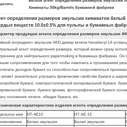
Белый агент определения размеров эмульсии 
делить:
Химикаты 50kg/Barrels бумажной фабрики
ент определения размеров эмульсии химикатов белый
ердых веществ 10.0±0.5% для пульпы и бумажных фабр
арактер продукции агента определения размеров эмульсии A
ивный ингредиент эмульсии AKD димер кетена hexadecyl 14-углеро
тральный агент определения размера, который можно сразу испол
треннем для нейтрального papermaking в бумажных фабриках. Он 
вным сопротивлением для того чтобы намочить и прониканием реш
спечить доходом бумаге со способностью сопротивляться проника
 может значительно улучшить физические свойства бумаги и широк
копробной бумаги, электростатической копировальной бумаги, бума
ировальной бумаги, бумаги архива, фотографической бумаги основ
агу основания печати, обедая бумага, etc.
ехническая характеристика изделия агента определения разм
дельное имя
HT-AE10
HT-AE-15
зникновение
Белая эмульсия
Белая эмульсия