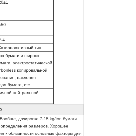
20±1
≤50
2-4
Катионоактивный тип
ва бумаги и широко
маги, электростатической
rbonless копировальной
нования, наклоняя
ая бумага, etc.
ичной нейтральной
D
Вообще, дозировка 7-15 kg/ton бумаги
о определения размеров. Хорошее
ия к обязанности основные факторы для