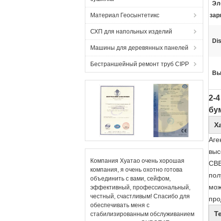
Эл
Материал Геосынтетикс
зар
СХП для напольных изделий
Dis
Машины для деревянных панелей
Бестраншейный ремонт труб CIPP
Вы
2-
бу
Х
Аге
выс
Компания Хуатао очень хорошая
СВЕ
компания, я очень охотно готова
пол
объединить с вами, сейфом,
мож
эффективный, профессиональный,
честный, счастливым! Спасибо для
про
обеспечивать меня с
Т
стабилизированным обслуживанием