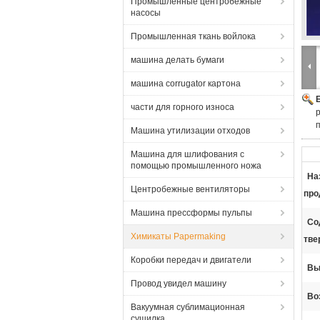
Промышленные центробежные
насосы
Промышленная ткань войлока
машина делать бумаги
машина corrugator картона
части для горного износа
Машина утилизации отходов
Машина для шлифования с
помощью промышленного ножа
На
Центробежные вентиляторы
про
Машина прессформы пульпы
Со
Химикаты Papermaking
тве
Коробки передач и двигатели
Вы
Провод увидел машину
Во
Вакуумная сублимационная
сушилка