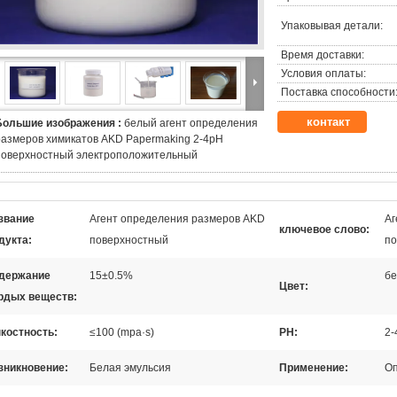
Упаковывая детали:
Время доставки:
Условия оплаты:
Поставка способности
контакт
Большие изображения :
белый агент определения
размеров химикатов AKD Papermaking 2-4pH
поверхностный электроположительный
звание
Агент определения размеров AKD
Аг
ключевое слово:
дукта:
поверхностный
по
держание
15±0.5%
б
Цвет:
рдых веществ:
костность:
≤100 (mpa·s)
РН:
2-
зникновение:
Белая эмульсия
Применение:
Оп