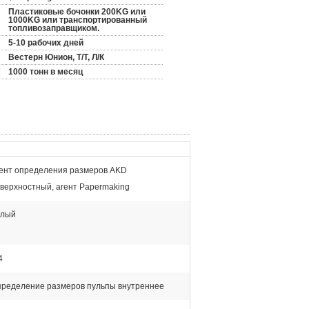
Пластиковые бочонки 200KG или
1000KG или транспортированный
топливозаправщиком.
5-10 рабочих дней
Вестерн Юнион, Т/Т, Л/К
:
1000 тонн в месяц
ент определения размеров AKD
верхностный, агент Papermaking
елый
4
ределение размеров пульпы внутреннее