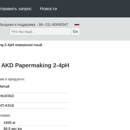
тправить запрос
Новости
Продажа и поддержка：
86--311-80690567
Go
ng 2-4pH поверхностный
 AKD Papermaking 2-4pH
я о продукте:
Китай
HUATAO
HT-AS16
ловия:
:
1000 кг
$0.5 per kg