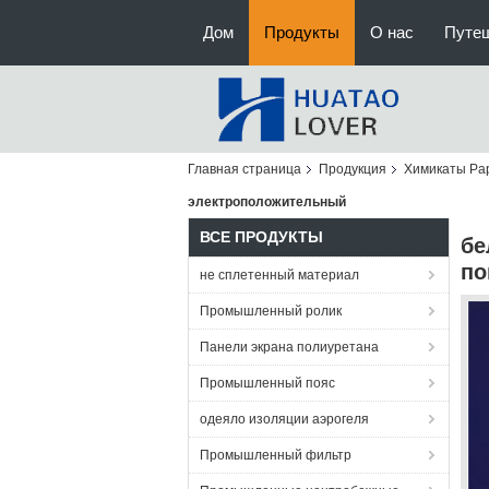
Дом
Продукты
О нас
Путе
Главная страница
Продукция
Химикаты Pa
электроположительный
ВСЕ ПРОДУКТЫ
бе
по
не сплетенный материал
Промышленный ролик
Панели экрана полиуретана
Промышленный пояс
одеяло изоляции аэрогеля
Промышленный фильтр