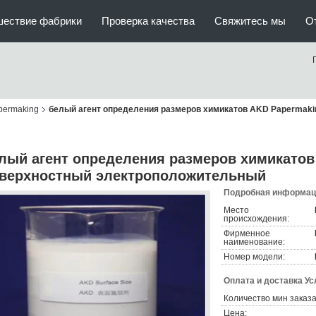
шествие фабрики
Проверка качества
Свяжитесь мы
О
permaking
белый агент определения размеров химикатов AKD Papermaki
лый агент определения размеров химикатов
верхностный электроположительный
Подробная информаци
Место
происхождения:
Фирменное
наименование:
Номер модели:
Оплата и доставка Ус
Количество мин заказа
Цена: