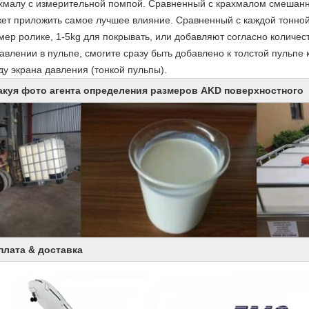
хмалу с измерительной помпой. Сравненный с крахмалом смешанн
ет приложить самое лучшее влияние. Сравненный с каждой тонной
мер ролике, 1-5kg для покрывать, или добавляют согласно количес
авлении в пульпе, смогите сразу быть добавлено к толстой пульпе
ду экрана давления (тонкой пульпы).
акуя фото агента определения размеров AKD поверхностного
плата & доставка