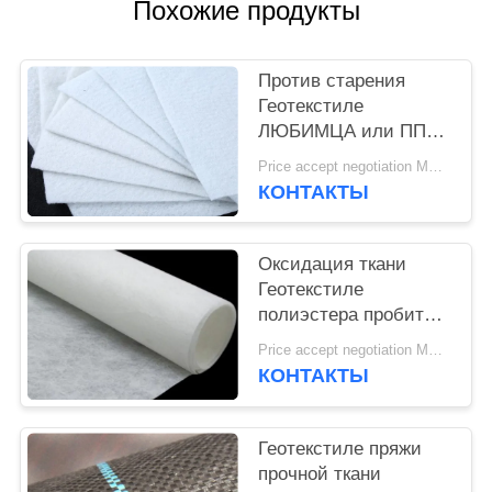
POLICY
Похожие продукты
Против старения
Геотекстиле
ЛЮБИМЦА или ПП
ткани стабилизации
Price accept negotiation MOQ:1sqm
Геотекстиле пробитое
КОНТАКТЫ
иглой белое
Оксидация ткани
Геотекстиле
полиэстера пробитая
иглой не сплетенная
Price accept negotiation MOQ:100sq.m.
не сплетенная анти-
КОНТАКТЫ
Геотекстиле пряжи
прочной ткани