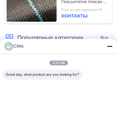
Геосынтетик плоский
сплетенный ПП для
Price accept negotiation MOQ:1000 ск.м.
предотвращает траву
КОНТАКТЫ
растет
Популярные категории
Все
Chris
не сплетенный
Промышленный
материал
ролик
2:22 AM
Good day, what product are you looking for?
Панели экрана
Промышленный
полиуретана
пояс
одеяло изоляции
Промышленный
аэрогеля
фильтр