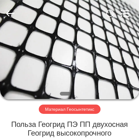
2026
HUATAO
LOVER
LTD.
All
Rights
Reserved.
ДОМ
ПРОДУКТЫ
О
НАС
ПУТЕШЕСТВИЕ
ФАБРИКИ
Материал Геосынтетикс
Польза Геогрид ПЭ ПП двухосная
ПРОВЕРКА
Геогрид высокопрочного