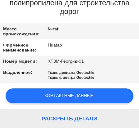
КАЧЕСТВА
полипропилена для строительства
дорог
СВЯЖИТЕСЬ
Место
Китай
МЫ
происхождения:
Фирменное
Huatao
НОВОСТИ
наименование:
Номер модели:
ХТЗМ-Геогрид-01
СПРОСИТЕ
Выделенное:
,
Ткань дренажа Geotextile
Ткань фильтра Geotextile
ЦИТАТУ
КОНТАКТНЫЕ ДАННЫЕ!
КАРТА
САЙТА
РАСКРЫТЬ ДЕТАЛИ
PRIVACY