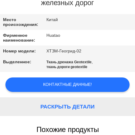
КАЧЕСТВА
железных дорог
СВЯЖИТЕСЬ
Место
Китай
происхождения:
МЫ
Фирменное
Huatao
наименование:
НОВОСТИ
Номер модели:
ХТЗМ-Геогрид-02
Выделенное:
,
Ткань дренажа Geotextile
СПРОСИТЕ
ткань дороги geotextile
ЦИТАТУ
КОНТАКТНЫЕ ДАННЫЕ!
КАРТА
САЙТА
РАСКРЫТЬ ДЕТАЛИ
PRIVACY
Похожие продукты