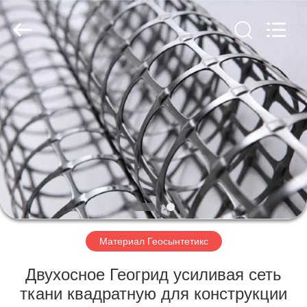
2026
HUATAO
LOVER
LTD.
All
Rights
Reserved.
ДОМ
ПРОДУКТЫ
О
НАС
ПУТЕШЕСТВИЕ
ФАБРИКИ
Материал Геосынтетикс
Двухосное Геогрид усиливая сеть
ПРОВЕРКА
ткани квадратную для конструкции