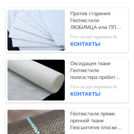
POLICY
Против старения
Геотекстиле
ЛЮБИМЦА или ПП
ткани стабилизации
Price accept negotiation MOQ:1sqm
Геотекстиле пробитое
КОНТАКТЫ
иглой белое
Оксидация ткани
Геотекстиле
полиэстера пробитая
иглой не сплетенная
Price accept negotiation MOQ:100sq.m.
не сплетенная анти-
КОНТАКТЫ
Геотекстиле пряжи
прочной ткани
Геосынтетик плоский