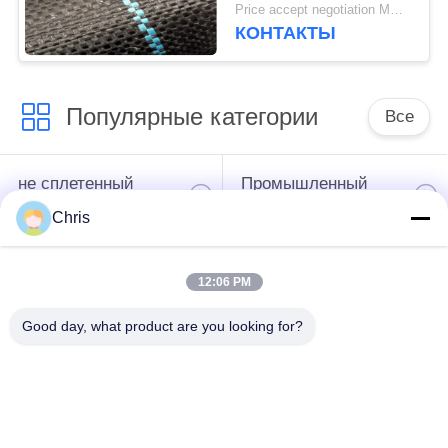
сплетенный ПП для
Price accept negotiation MOQ:1000 ск.м.
предотвращает траву
КОНТАКТЫ
растет
Популярные категории
Все
не сплетенный
Промышленный
материал
ролик
Chris
Панели экрана
Промышленный
12:06 PM
полиуретана
пояс
Good day, what product are you looking for?
одеяло изоляции
Промышленный
аэрогеля
фильтр
Промышленные
Промышленная