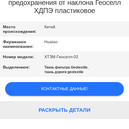
КАЧЕСТВА
предохранения от наклона Геоселл
ХДПЭ пластиковое
СВЯЖИТЕСЬ
Место
Китай
МЫ
происхождения:
Фирменное
Huatao
НОВОСТИ
наименование:
Номер модели:
ХТЗМ-Геоселл-02
СПРОСИТЕ
Выделенное:
,
Ткань фильтра Geotextile
ткань дороги geotextile
ЦИТАТУ
КОНТАКТНЫЕ ДАННЫЕ!
КАРТА
САЙТА
РАСКРЫТЬ ДЕТАЛИ
PRIVACY