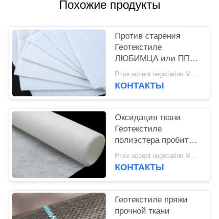
POLICY
Похожие продукты
Против старения
Геотекстиле
ЛЮБИМЦА или ПП
ткани стабилизации
Price accept negotiation MOQ:1sqm
Геотекстиле пробитое
КОНТАКТЫ
иглой белое
Оксидация ткани
Геотекстиле
полиэстера пробитая
иглой не сплетенная
Price accept negotiation MOQ:100sq.m.
не сплетенная анти-
КОНТАКТЫ
Геотекстиле пряжи
прочной ткани