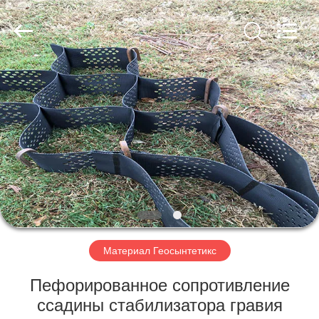
2026
HUATAO
LOVER
LTD.
All
Rights
Reserved.
ДОМ
ПРОДУКТЫ
О
НАС
ПУТЕШЕСТВИЕ
ФАБРИКИ
Материал Геосынтетикс
Пефорированное сопротивление
ПРОВЕРКА
ссадины стабилизатора гравия