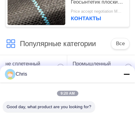
Геосынтетик плоский
сплетенный ПП для
Price accept negotiation MOQ:1000 ск.м.
предотвращает траву
КОНТАКТЫ
растет
Популярные категории
Все
не сплетенный
Промышленный
материал
ролик
Chris
Панели экрана
Промышленный
9:20 AM
полиуретана
пояс
Good day, what product are you looking for?
одеяло изоляции
Промышленный
аэрогеля
фильтр