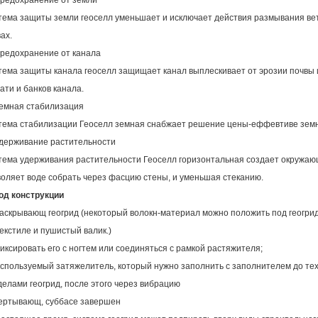
редохранение от земли
тема защиты земли геоселл уменьшает и исключает действия размывания вет
ах.
редохранение от канала
тема защиты канала геоселл защищает канал выплескивает от эрозии почвы 
ати и банков канала.
емная стабилизация
тема стабилизации Геоселл земная снабжает решение цены-еффевтиве земн
держивание растительности
тема удерживания растительности Геоселл горизонтальная создает окружающ
воляет воде собрать через фасцию стены, и уменьшая стеканию.
од конструкции
аскрывающ геогрид (некоторый волокн-материал можно положить под геогрид
екстиле и пушистый валик.)
иксировать его с ногтем или соединяться с рамкой растяжителя;
спользуемый затяжелитель, который нужно заполнить с заполнителем до тех 
елами геогрид, после этого через вибрацию
вертывающ, суббасе завершен