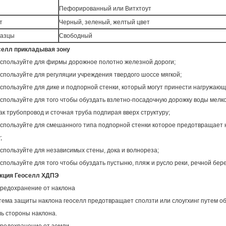
Пефорированный или Витхтоут
т
Черный, зеленый, желтый цвет
азцы
Свободный
селл прикладывая зону
спользуйте для фирмы дорожное полотно железной дороги;
спользуйте для регуляции учреждения твердого шоссе мягкой;
спользуйте для дике и подпорной стенки, который могут принести нагружающ
спользуйте для того чтобы обуздать взлетно-посадочную дорожку воды мелк
ак трубопровод и сточная труба подпирая вверх структуру;
спользуйте для смешанного типа подпорной стенки которое предотвращает 
;
спользуйте для независимых стены, дока и волнореза;
спользуйте для того чтобы обуздать пустыню, пляж и русло реки, речной бере
кция Геоселл ХДПЭ
редохранение от наклона
ема защиты наклона геоселл предотвращает сползти или слоугхинг путем об
ль стороны наклона.