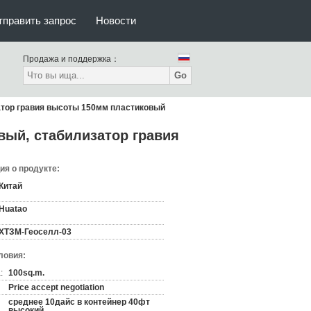
тправить запрос
Новости
Продажа и поддержка：
Go
атор гравия высоты 150мм пластиковый
ый, стабилизатор гравия
я о продукте:
Китай
Huatao
ХТЗМ-Геоселл-03
ловия:
:
100sq.m.
Price accept negotiation
среднее 10дайс в контейнер 40фт
высокий