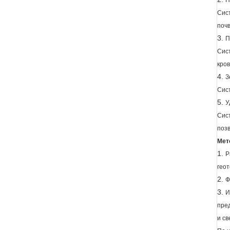
П
Сис
почв
3.
П
Сис
кров
4.
З
Сис
5.
У
Сис
поз
Мет
1.
Р
геот
2.
Ф
3.
И
пред
и с