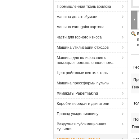
Промышленная ткань войлока
машина делать бумаги
машина corrugator картона
части для горного износа
Машина утилизации отходов
Машина для шлифования с
помощью промышленного ножа
Ге
Центробежные вентиляторы
Пр
Машина прессформы пульпы
Гео
Химикаты Papermaking
То
Коробки передач и двигатели
Провод увидел машину
По
Вакуумная сублимационная
Гео
сушилка