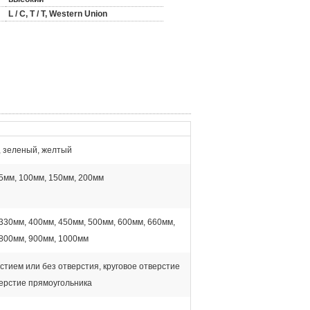
L / C, T / T, Western Union
, зеленый, желтый
5мм, 100мм, 150мм, 200мм
330мм, 400мм, 450мм, 500мм, 600мм, 660мм,
800мм, 900мм, 1000мм
стием или без отверстия, круговое отверстие
ерстие прямоугольника