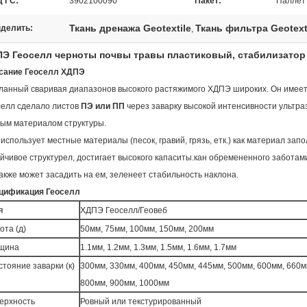
д ГС:
3902100090
Пакет:
Паллет
Ткань дренажа Geotextile
Ткань фильтра Geotext
делить:
,
Э Геоселл черноты почвы травы пластиковый, стабилизатор
сание Геоселл ХДПЭ
ланный сваривая диапазонов высокого растяжимого ХДПЭ широких. Он имеет м
селл сделало листов
ПЭ или ПП
через заварку высокой интенсивности ультра
тым материалом структуры.
использует местные материалы (песок, гравий, грязь, етк.) как материал зап
ойчивое структурел, достигает высокого капаситы.кан обремененного забота
акже может засадить на ем, зеленеет стабильность наклона.
цификация Геоселл
я
ХДПЭ Геоселл/Геовеб
ота (д)
50мм, 75мм, 100мм, 150мм, 200мм
щина
1.1мм, 1.2мм, 1.3мм, 1.5мм, 1.6мм, 1.7мм
стояние заварки (к)
300мм, 330мм, 400мм, 450мм, 445мм, 500мм, 600мм, 660м
800мм, 900мм, 1000мм
ерхность
Ровный или текстурированный