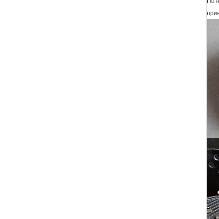
По н
при