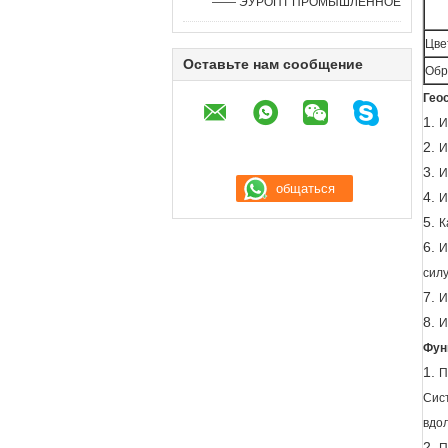
—— ЭУРОПТ ПРОМЫШЛЕННОЕ
Цве
Оставьте нам сообщение
Обр
Гео
1.
И
2.
И
3.
И
4.
И
5.
К
6.
И
силу
7.
И
8.
И
Фун
1.
П
Сист
вдо
2.