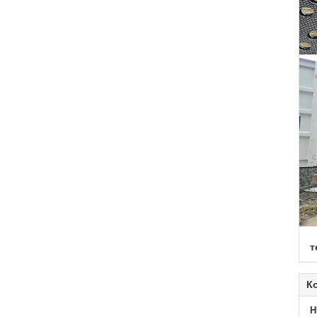
т
К
H