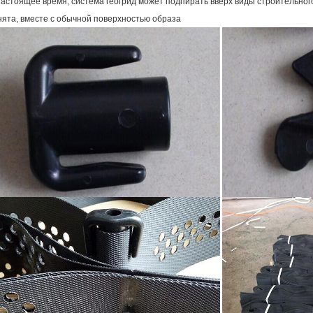
астоящее время, система геогрид может подпирать вверх виды строительного
нята, вместе с обычной поверхностью образа