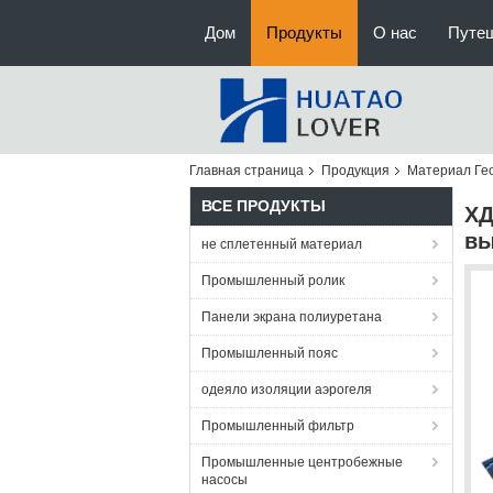
Дом
Продукты
О нас
Путе
Главная страница
Продукция
Материал Ге
ВСЕ ПРОДУКТЫ
ХД
вы
не сплетенный материал
Промышленный ролик
Панели экрана полиуретана
Промышленный пояс
одеяло изоляции аэрогеля
Промышленный фильтр
Промышленные центробежные
насосы