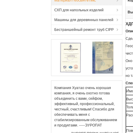
Материал Геосынтетикс
Ко
СХП для напольных изделий
Вы
Машины для деревянных панелей
ХДП
Бестраншейный ремонт труб CIPP
Опи
Сде
Гео
чис
Оно 
уст
но т
Спе
Компания Хуатао очень хорошая
Им
компания, я очень охотно готова
объединить с вами, сейфом,
Выс
эффективный, профессиональный,
Тол
честный, счастливым! Спасибо для
обеспечивать меня с
Рас
стабилизированным обслуживанием
и продуктами. -----ЭУРОПАТ
Пов