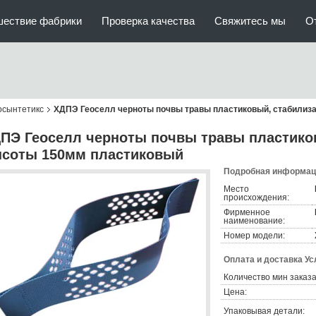
шествие фабрики
Проверка качества
Свяжитесь мы
О
осынтетикс
ХДПЭ Геоселл черноты почвы травы пластиковый, стабилиз
ПЭ Геоселл черноты почвы травы пластиков
соты 150мм пластиковый
Подробная информаци
Место
происхождения:
Фирменное
наименование:
Номер модели:
Оплата и доставка Ус
Количество мин заказа
Цена:
Упаковывая детали: