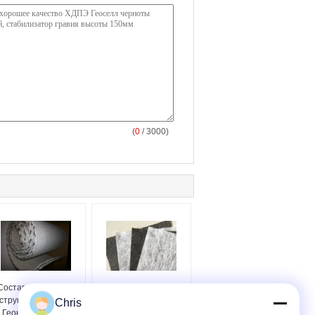
(
0
/ 3000)
Составная ширина
Сопротивление
структуры сети 4м
алкалиа ткани дороги
Chris
Геонет Хдпе для
Геотекстиле