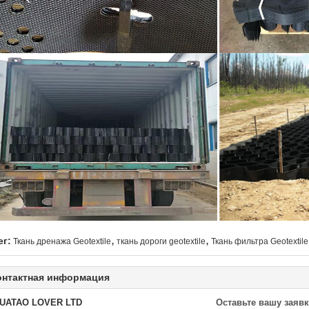
,
,
ег:
Ткань дренажа Geotextile
ткань дороги geotextile
Ткань фильтра Geotextile
онтактная информация
UATAO LOVER LTD
Оставьте вашу заявк