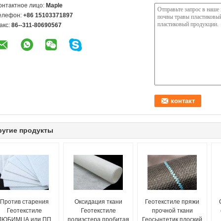
онтактное лицо:
Maple
елефон:
+86 15103371897
акс:
86--311-80690567
ругие продукты
Против старения
Оксидация ткани
Геотекстиле пряжи
Геотекстиле
Геотекстиле
прочной ткани
ЛЮБИМЦА или ПП
полиэстера пробитая
Геосынтетик плоский