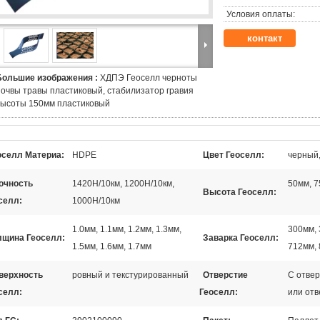
Условия оплаты:
контакт
Большие изображения :
ХДПЭ Геоселл черноты
почвы травы пластиковый, стабилизатор гравия
высоты 150мм пластиковый
оселл Материа:
HDPE
Цвет Геоселл:
черный
очность
1420Н/10км, 1200Н/10км,
50мм, 7
Высота Геоселл:
селл:
1000Н/10км
1.0мм, 1.1мм, 1.2мм, 1.3мм,
300мм, 
лщина Геоселл:
Заварка Геоселл:
1.5мм, 1.6мм, 1.7мм
712мм, 
верхность
ровный и текстурированный
Отверстие
С отвер
селл:
Геоселл:
или отв