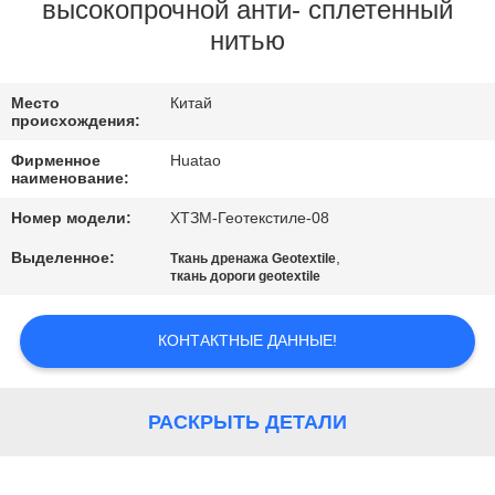
КАЧЕСТВА
высокопрочной анти- сплетенный
нитью
СВЯЖИТЕСЬ
Место
Китай
МЫ
происхождения:
Фирменное
Huatao
НОВОСТИ
наименование:
Номер модели:
ХТЗМ-Геотекстиле-08
СПРОСИТЕ
Выделенное:
,
Ткань дренажа Geotextile
ткань дороги geotextile
ЦИТАТУ
КОНТАКТНЫЕ ДАННЫЕ!
КАРТА
САЙТА
РАСКРЫТЬ ДЕТАЛИ
PRIVACY