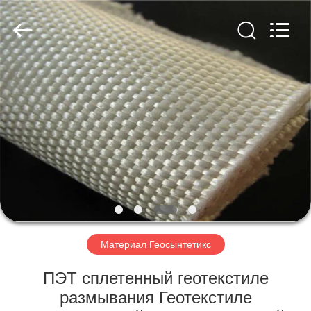
2026
HUATAO
LOVER
LTD.
All
Rights
Reserved.
ДОМ
ПРОДУКТЫ
О
НАС
ПУТЕШЕСТВИЕ
ФАБРИКИ
Материал Геосынтетикс
ПЭТ сплетенный геотекстиле
ПРОВЕРКА
размывания Геотекстиле