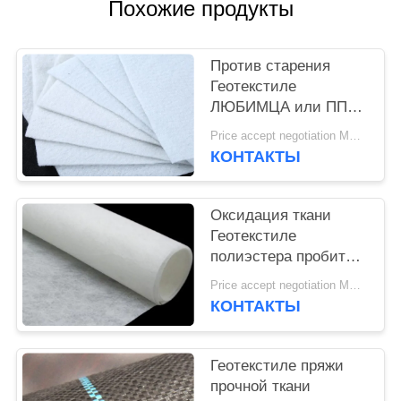
POLICY
Похожие продукты
Против старения
Геотекстиле
ЛЮБИМЦА или ПП
ткани стабилизации
Price accept negotiation MOQ:1sqm
Геотекстиле пробитое
КОНТАКТЫ
иглой белое
Оксидация ткани
Геотекстиле
полиэстера пробитая
иглой не сплетенная
Price accept negotiation MOQ:100sq.m.
не сплетенная анти-
КОНТАКТЫ
Геотекстиле пряжи
прочной ткани