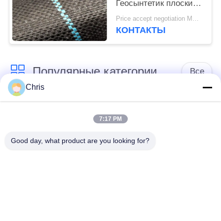
Геосынтетик плоский
сплетенный ПП для
Price accept negotiation MOQ:1000 ск.м.
предотвращает траву
КОНТАКТЫ
растет
Популярные категории
Все
Chris
не сплетенный
Промышленный
материал
ролик
7:17 PM
Good day, what product are you looking for?
Панели экрана
Промышленный
полиуретана
пояс
одеяло изоляции
Промышленный
аэрогеля
фильтр